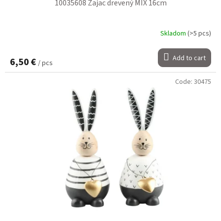
10035608 Zajac drevený MIX 16cm
Skladom
(>5 pcs)
Add to cart
6,50 €
/ pcs
Code:
30475