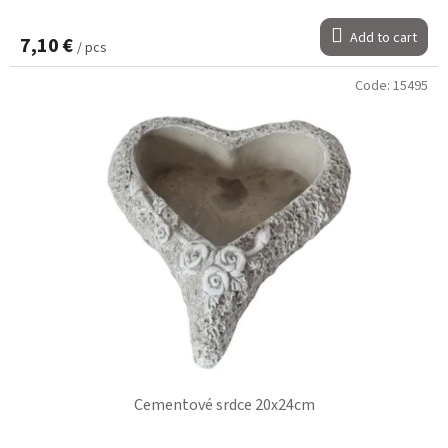
Add to cart
7,10 €
/ pcs
Code:
15495
Cementové srdce 20x24cm