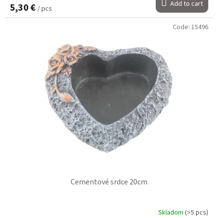
Add to cart
5,30 €
/ pcs
Code:
15496
Cementové srdce 20cm
Skladom
(>5 pcs)