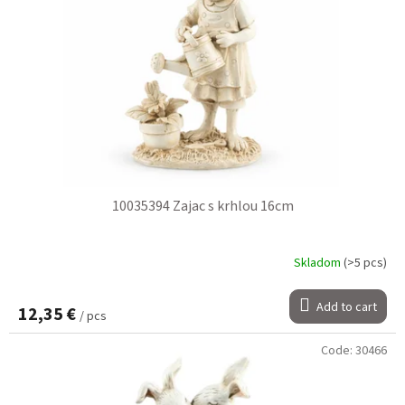
10035394 Zajac s krhlou 16cm
Skladom
(>5 pcs)
Add to cart
12,35 €
/ pcs
Code:
30466