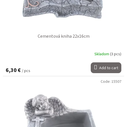
Cementová kniha 22x16cm
Skladom
(3 pcs)
Add to cart
6,30 €
/ pcs
Code:
15507