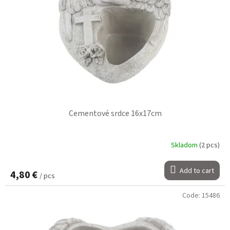
Cementové srdce 16x17cm
Skladom
(2 pcs)
Add to cart
4,80 €
/ pcs
Code:
15486