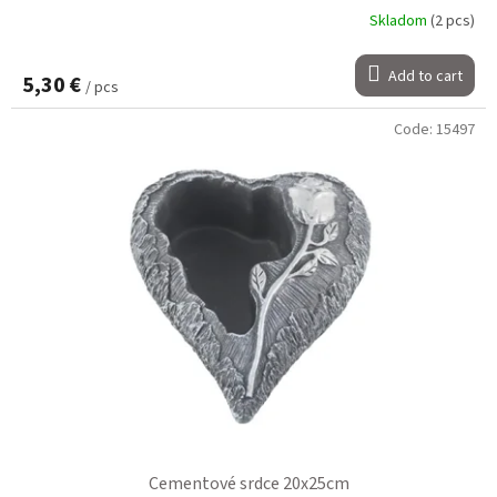
Skladom
(2 pcs)
Add to cart
5,30 €
/ pcs
Code:
15497
Cementové srdce 20x25cm