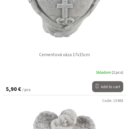
Cementová váza 17x15cm
Skladom
(2 pcs)
Add to cart
5,90 €
/ pcs
Code:
15488