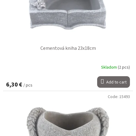
Cementová kniha 23x18cm
Skladom
(2 pcs)
Add to cart
6,30 €
/ pcs
Code:
15493