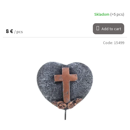
Skladom
(>5 pcs)
Add to cart
8 €
/ pcs
Code:
15499