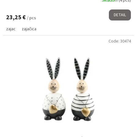
Skladom
(4 pcs)
DETAIL
23,25 €
/ pcs
zajac
zajačica
Code:
30474