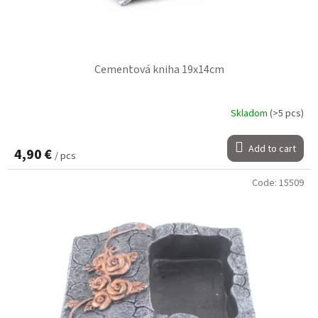
Cementová kniha 19x14cm
Skladom
(>5 pcs)
Add to cart
4,90 €
/ pcs
Code:
15509