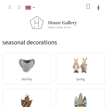
Skip
SHOPP
to
content
CART
seasonal decorations
dušičky
spring