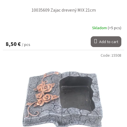
10035609 Zajac drevený MIX 21cm
Skladom
(>5 pcs)
Add to cart
8,50 €
/ pcs
Code:
15508