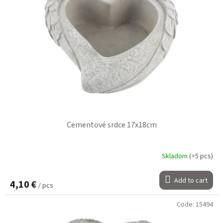
Cementové srdce 17x18cm
Skladom
(>5 pcs)
Add to cart
4,10 €
/ pcs
Code:
15494