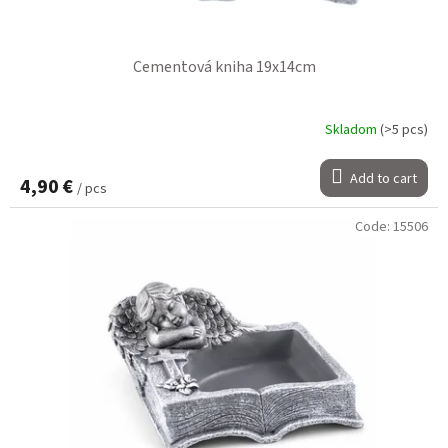
Cementová kniha 19x14cm
Skladom
(>5 pcs)
Add to cart
4,90 €
/ pcs
Code:
15506