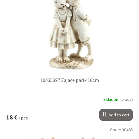
10035397 Zajace párik 16cm
Skladom
(5 pcs)
Add to cart
18 €
/ pcs
Code:
30468