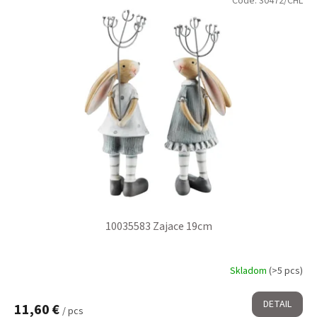
Code:
30472/CHL
10035583 Zajace 19cm
Skladom
(>5 pcs)
DETAIL
11,60 €
/ pcs