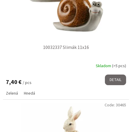
10032337 Slimák 11x16
Skladom
(>5 pcs)
DETAIL
7,40 €
/ pcs
Zelená
Hnedá
Code:
30465