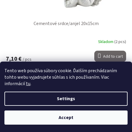
Cementové srdce/anjel 20x15cm
Skladom
(2 pcs)
Add to cart
7,10 €
/ pcs
Tento web používa súbory cookie. Ďalším prechádzaním
Code:
15510
tohto webu vyjadrujete súhlas s ich používaním. Viac
informácií
tu
.
Settings
Accept