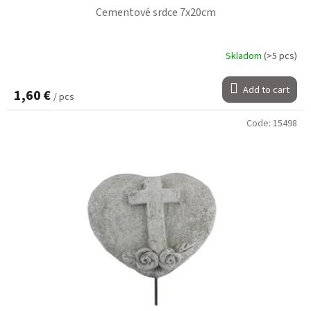
Cementové srdce 7x20cm
Skladom
(>5 pcs)
Add to cart
1,60 €
/ pcs
Code:
15498