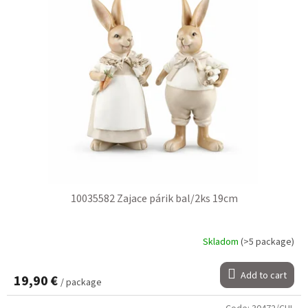
10035582 Zajace párik bal/2ks 19cm
Skladom
(>5 package)
Add to cart
19,90 €
/ package