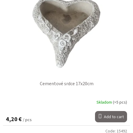
Cementové srdce 17x20cm
Skladom
(>5 pcs)
Add to cart
4,20 €
/ pcs
Code:
15492