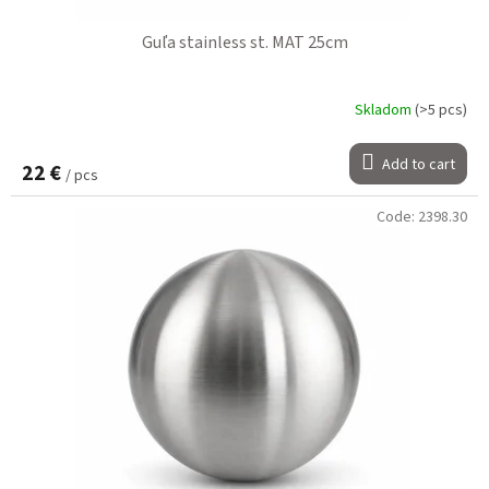
Guľa stainless st. MAT 25cm
Skladom
(>5 pcs)
Add to cart
22 €
/ pcs
Code:
2398.30