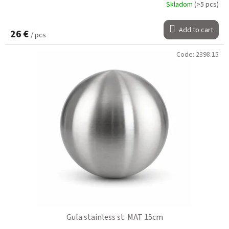
Skladom
(>5 pcs)
Add to cart
26 €
/ pcs
Code:
2398.15
Guľa stainless st. MAT 15cm