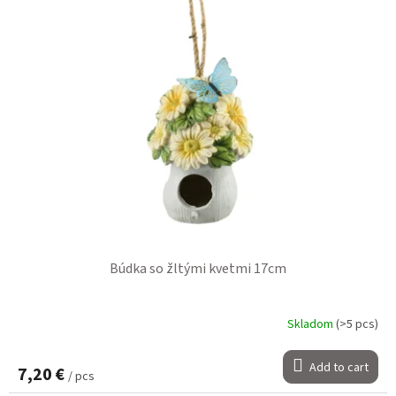
Búdka so žltými kvetmi 17cm
Skladom
(>5 pcs)
Add to cart
7,20 €
/ pcs