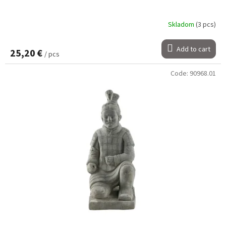
Skladom
(3 pcs)
Add to cart
25,20 €
/ pcs
Code:
90968.01