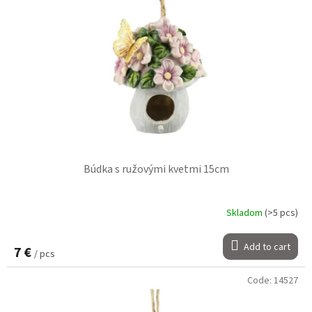
Búdka s ružovými kvetmi 15cm
Skladom
(>5 pcs)
Add to cart
7 €
/ pcs
Code:
14527