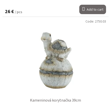
Add to cart
26 €
/ pcs
Code:
2750.03
Kameninová korytnačka 39cm