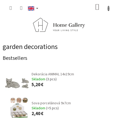
Skip
SHOPP
to
content
CART
garden decorations
Bestsellers
Dekorácia ANIMAL 14x19cm
Skladom
(3 pcs)
5,20 €
Sova porcelánová 9x7cm
Skladom
(>5 pcs)
2,40 €