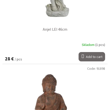
g
u
c
t
s
Anjel LEI 46cm
Skladom
(1 pcs)
Add to cart
28 €
/ pcs
Code:
91898