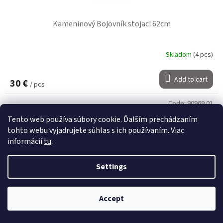
Kameninový Bojovník stojaci 62cm
Skladom
(4 pcs)
Add to cart
30 €
/ pcs
Code:
90969.01
Tento web používa súbory cookie. Ďalším prechádzaním
tohto webu vyjadrujete súhlas s ich používaním. Viac
informácií
tu
.
Settings
Accept