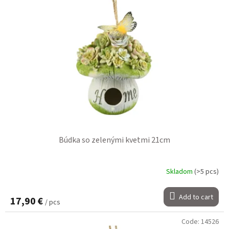
Búdka so zelenými kvetmi 21cm
Skladom
(>5 pcs)
Add to cart
17,90 €
/ pcs
Code:
14526