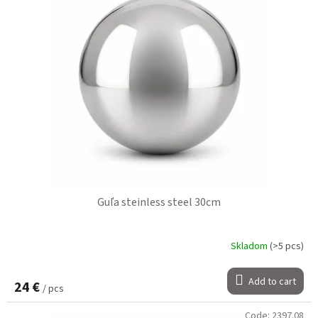
Guľa steinless steel 30cm
Skladom
(>5 pcs)
Add to cart
24 €
/ pcs
Code:
2397.08