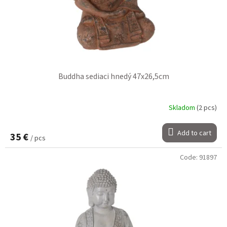
Buddha sediaci hnedý 47x26,5cm
Skladom
(2 pcs)
Add to cart
35 €
/ pcs
Code:
91897