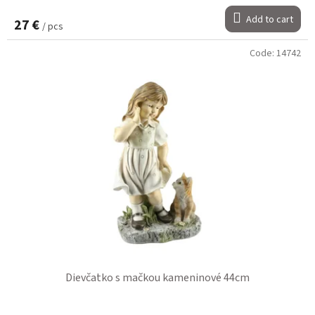
Add to cart
27 €
/ pcs
Code:
14742
Dievčatko s mačkou kameninové 44cm