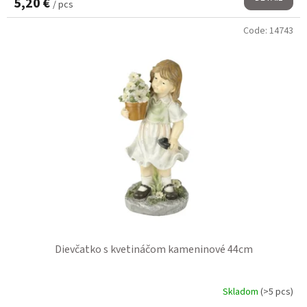
5,20 €
/ pcs
Code:
14743
Dievčatko s kvetináčom kameninové 44cm
Skladom
(>5 pcs)