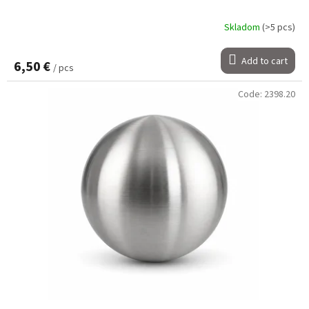
Skladom
(>5 pcs)
Add to cart
6,50 €
/ pcs
Code:
2398.20