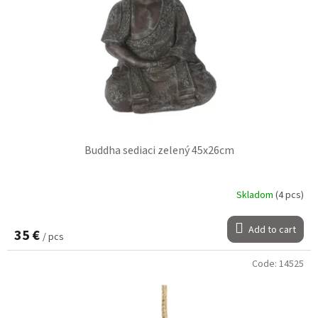
Buddha sediaci zelený 45x26cm
Skladom
(4 pcs)
Add to cart
35 €
/ pcs
Code:
14525