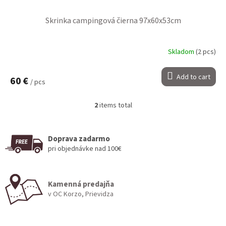
Skrinka campingová čierna 97x60x53cm
Skladom
(2 pcs)
Add to cart
60 €
/ pcs
2
items total
L
i
s
t
Doprava zadarmo
i
pri objednávke nad 100€
n
g
c
Kamenná predajňa
o
v OC Korzo, Prievidza
n
t
r
F
o