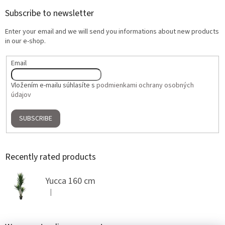
Subscribe to newsletter
Enter your email and we will send you informations about new products
in our e-shop.
Email
Vložením e-mailu súhlasíte s
podmienkami ochrany osobných
údajov
SUBSCRIBE
Recently rated products
Yucca 160 cm
|
The product rating is 5 out of 5 stars.