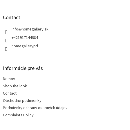
o
l
s
o
t
Contact
e
r
info
@
homegallery.sk
+421917144984
homegallerypd
Informácie pre vás
Domov
Shop the look
Contact
Obchodné podmienky
Podmienky ochrany osobných údajov
Complaints Policy