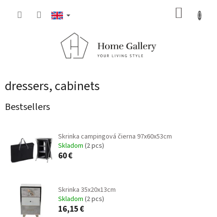
Skip
SHOPP
to
content
CART
dressers, cabinets
Bestsellers
Skrinka campingová čierna 97x60x53cm
Skladom
(2 pcs)
60 €
Skrinka 35x20x13cm
Skladom
(2 pcs)
16,15 €