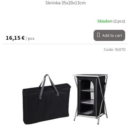
Skrinka 35x20x13cm
Skladom
(2 pcs)
Add to cart
16,15 €
/ pcs
Code:
91870