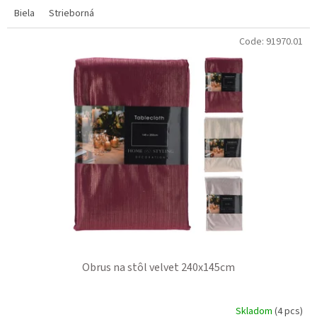
Biela
Strieborná
Code:
91970.01
Obrus na stôl velvet 240x145cm
Skladom
(4 pcs)