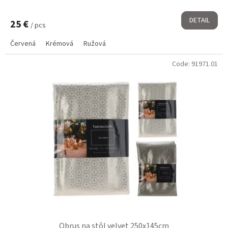
DETAIL
25 €
/ pcs
Červená
Krémová
Ružová
Code:
91971.01
Obrus na stôl velvet 250x145cm