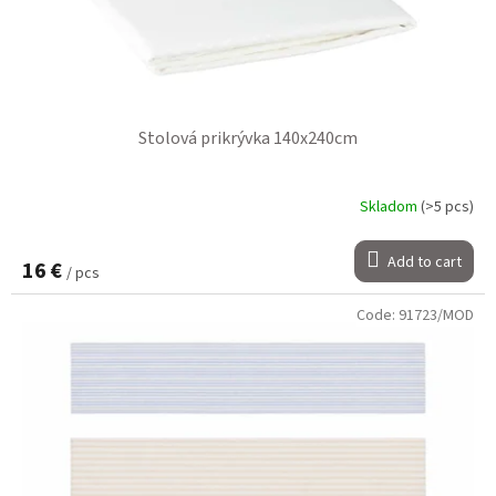
Stolová prikrývka 140x240cm
Skladom
(>5 pcs)
Add to cart
16 €
/ pcs
Code:
91723/MOD