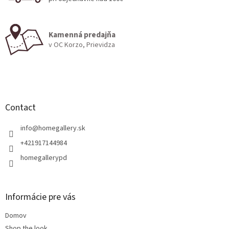
n
g
c
Kamenná predajňa
o
v OC Korzo, Prievidza
n
t
r
F
o
o
l
s
o
t
Contact
e
r
info
@
homegallery.sk
+421917144984
homegallerypd
Informácie pre vás
Domov
Shop the look