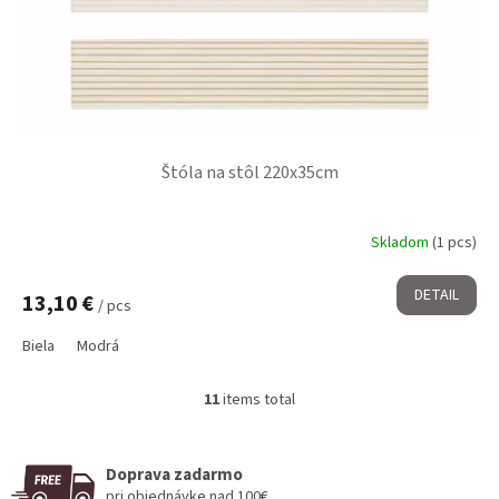
Štóla na stôl 220x35cm
Skladom
(1 pcs)
DETAIL
13,10 €
/ pcs
Biela
Modrá
11
items total
L
i
s
t
Doprava zadarmo
i
pri objednávke nad 100€