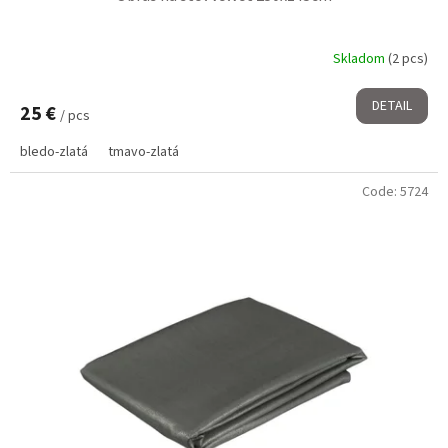
Skladom
(2 pcs)
DETAIL
25 €
/ pcs
bledo-zlatá
tmavo-zlatá
Code:
5724