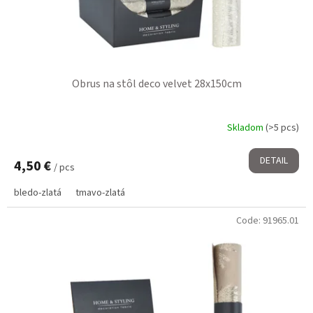
g
u
c
t
s
Obrus na stôl deco velvet 28x150cm
Skladom
(>5 pcs)
DETAIL
4,50 €
/ pcs
bledo-zlatá
tmavo-zlatá
Code:
91965.01