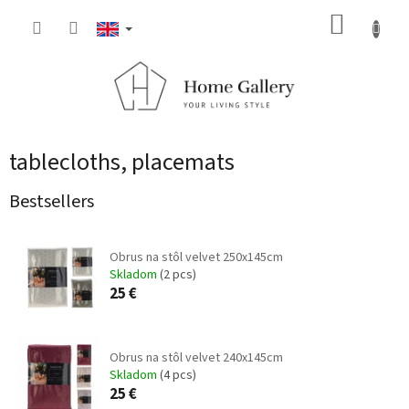
Skip
SHOPP
to
content
CART
tablecloths, placemats
Bestsellers
Obrus na stôl velvet 250x145cm
Skladom
(2 pcs)
25 €
Obrus na stôl velvet 240x145cm
Skladom
(4 pcs)
25 €