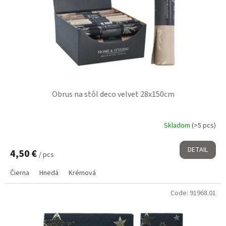
Obrus na stôl deco velvet 28x150cm
Skladom
(>5 pcs)
DETAIL
4,50 €
/ pcs
Čierna
Hnedá
Krémová
Code:
91968.01