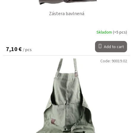
Zástera bavlnená
Skladom
(>5 pcs)
Add to cart
7,10 €
/ pcs
Code:
90019.02