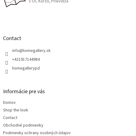
v OC Korzo, Prievidza
n
t
r
F
o
o
l
s
o
t
Contact
e
r
info
@
homegallery.sk
+421917144984
homegallerypd
Informácie pre vás
Domov
Shop the look
Contact
Obchodné podmienky
Podmienky ochrany osobných údajov