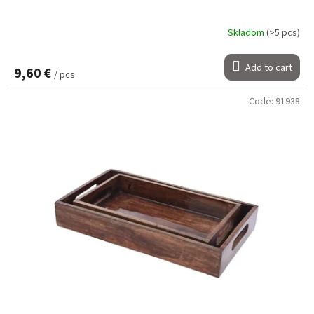
Skladom
(>5 pcs)
Add to cart
9,60 €
/ pcs
Code:
91938