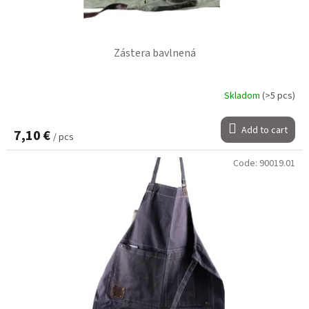
Zástera bavlnená
Skladom
(>5 pcs)
Add to cart
7,10 €
/ pcs
Code:
90019.01