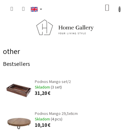
Skip
SHOPP
to
content
CART
other
Bestsellers
Podnos Mango set/2
Skladom
(3 set)
31,20 €
Podnos Mango 29,5x6cm
Skladom
(4 pcs)
10,10 €