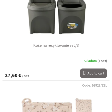
Koše na recyklovanie set/3
Skladom
(1 set)
Add to cart
27,60 €
/ set
Code:
91823/ZEL