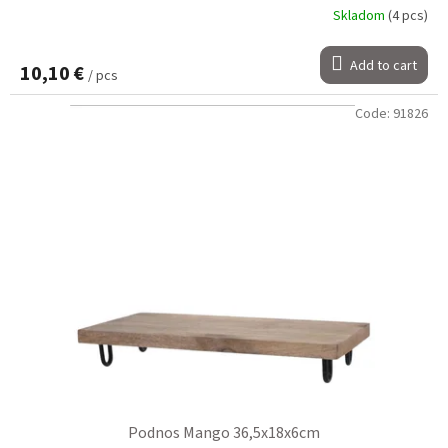
Skladom
(4 pcs)
Add to cart
10,10 €
/ pcs
Code:
91826
Podnos Mango 36,5x18x6cm