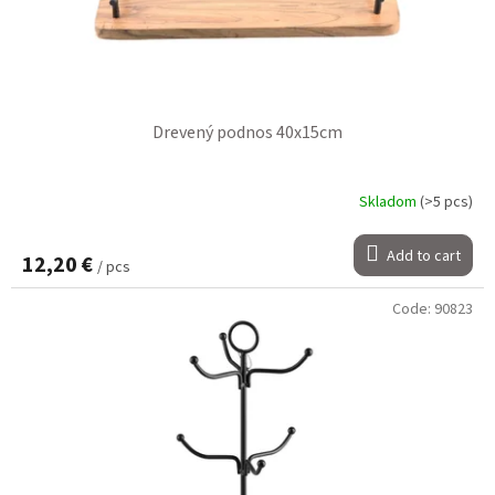
g
u
c
t
s
Drevený podnos 40x15cm
Skladom
(>5 pcs)
Add to cart
12,20 €
/ pcs
Code:
90823