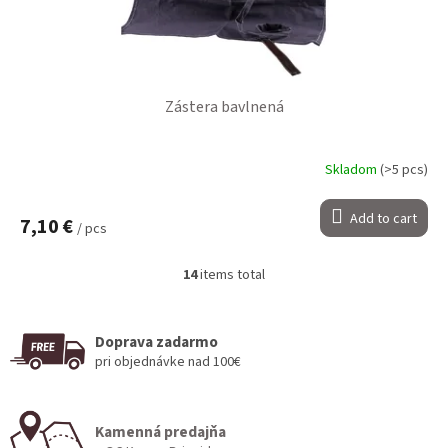
Zástera bavlnená
Skladom
(>5 pcs)
Add to cart
7,10 €
/ pcs
14
items total
L
i
s
t
Doprava zadarmo
i
pri objednávke nad 100€
n
g
c
Kamenná predajňa
o