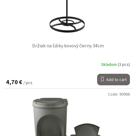
Držiak na šálky kovový čierny 34cm
Skladom
(3 pcs)
Add to cart
4,70 €
/ pcs
Code:
90966