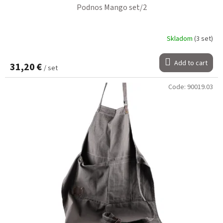
Podnos Mango set/2
Skladom
(3 set)
Add to cart
31,20 €
/ set
Code:
90019.03