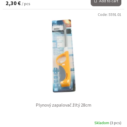
Add to cart
2,30 €
/ pcs
Code:
5591.01
Plynový zapalovač žltý 28cm
Skladom
(3 pcs)