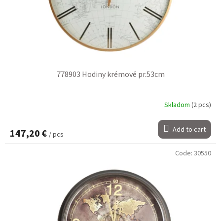
778903 Hodiny krémové pr.53cm
Skladom
(2 pcs)
Add to cart
147,20 €
/ pcs
Code:
30550