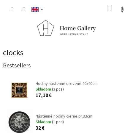
Skip
SHOPP
to
content
CART
clocks
Bestsellers
Hodiny nástenné drevené 40x40cm
Skladom
(3 pcs)
17,10 €
Nástenné hodiny čierne pr.33cm
Skladom
(1 pcs)
32 €