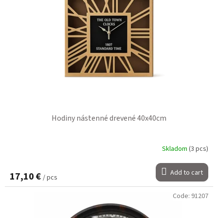
Hodiny nástenné drevené 40x40cm
Skladom
(3 pcs)
Add to cart
17,10 €
/ pcs
Code:
91207