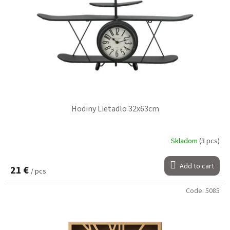
Hodiny Lietadlo 32x63cm
Skladom
(3 pcs)
Add to cart
21 €
/ pcs
Code:
5085