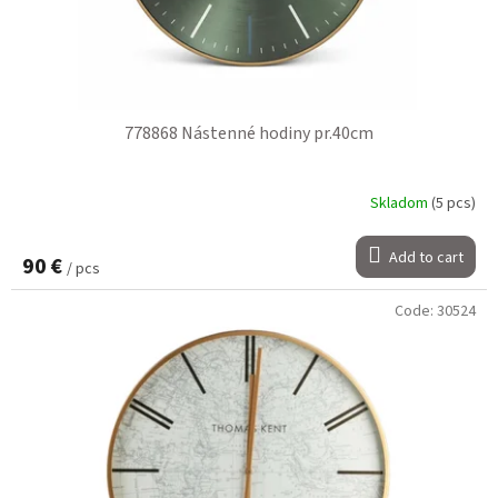
g
u
c
t
s
778868 Nástenné hodiny pr.40cm
Skladom
(5 pcs)
Add to cart
90 €
/ pcs
Code:
30524