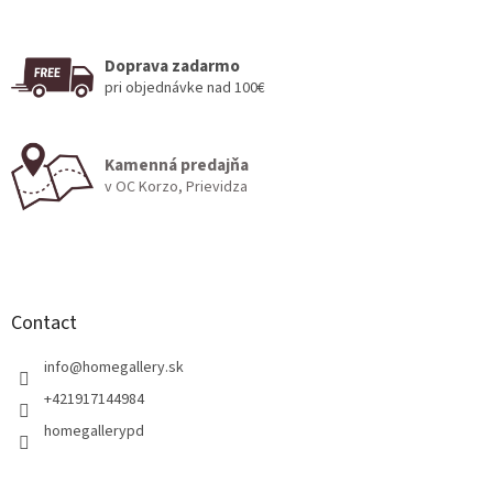
L
i
s
t
Doprava zadarmo
i
pri objednávke nad 100€
n
g
c
Kamenná predajňa
o
v OC Korzo, Prievidza
n
t
r
F
o
o
l
s
o
t
Contact
e
r
info
@
homegallery.sk
+421917144984
homegallerypd