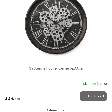
Nástenné hodiny čierne pr.33cm
Skladom
(1 pcs)
Add to cart
32 €
/ pcs
6
items total