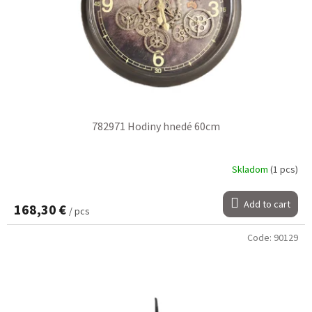
782971 Hodiny hnedé 60cm
Skladom
(1 pcs)
Add to cart
168,30 €
/ pcs
Code:
90129