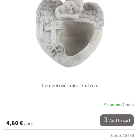
Cementové srdce 16x17cm
Skladom
(2 pcs)
Add to cart
4,80 €
/ pcs
Code:
15486