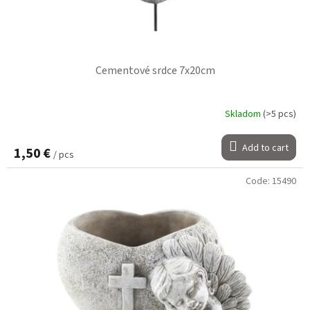
Cementové srdce 7x20cm
Skladom
(>5 pcs)
Add to cart
1,50 €
/ pcs
Code:
15490