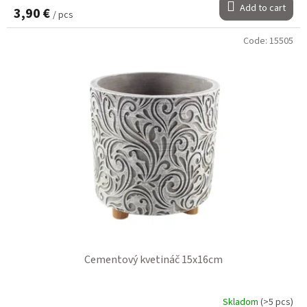
Add to cart
3,90 €
/ pcs
Code:
15505
Cementový kvetináč 15x16cm
Skladom
(>5 pcs)