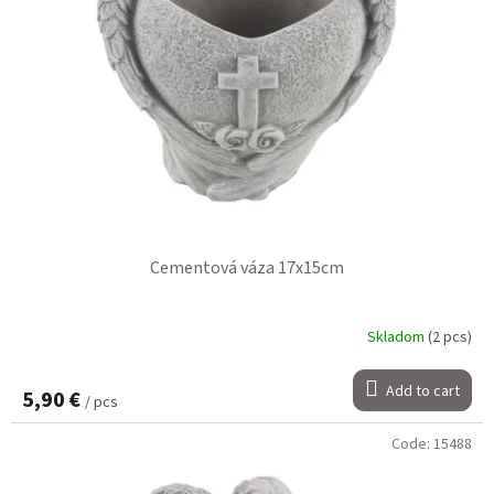
Cementová váza 17x15cm
Skladom
(2 pcs)
Add to cart
5,90 €
/ pcs
Code:
15488