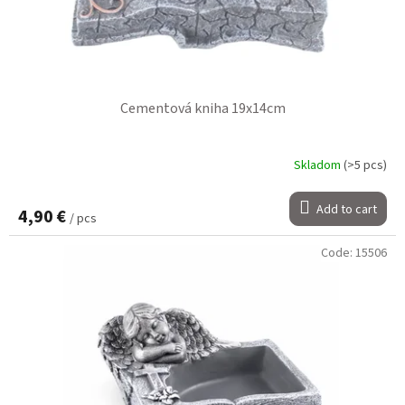
g
u
c
t
s
Cementová kniha 19x14cm
Skladom
(>5 pcs)
Add to cart
4,90 €
/ pcs
Code:
15506