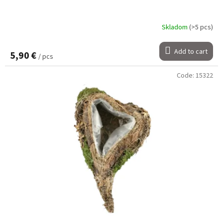
Skladom
(>5 pcs)
Add to cart
5,90 €
/ pcs
Code:
15322