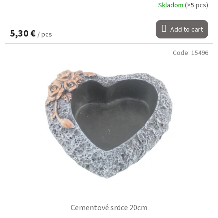
Skladom
(>5 pcs)
Add to cart
5,30 €
/ pcs
Code:
15496
Cementové srdce 20cm