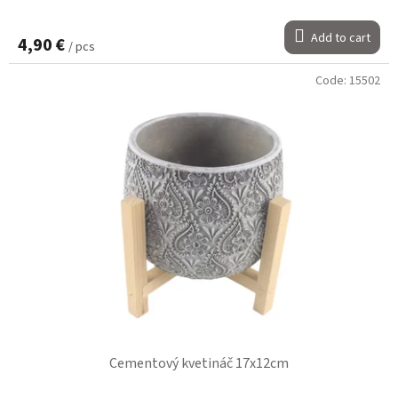
Add to cart
4,90 €
/ pcs
Code:
15502
Cementový kvetináč 17x12cm