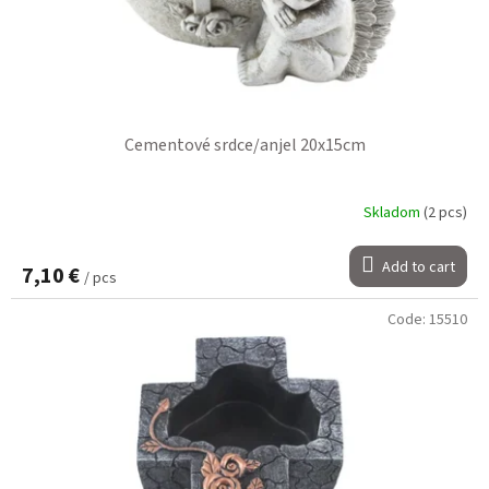
Cementové srdce/anjel 20x15cm
Skladom
(2 pcs)
Add to cart
7,10 €
/ pcs
Code:
15510