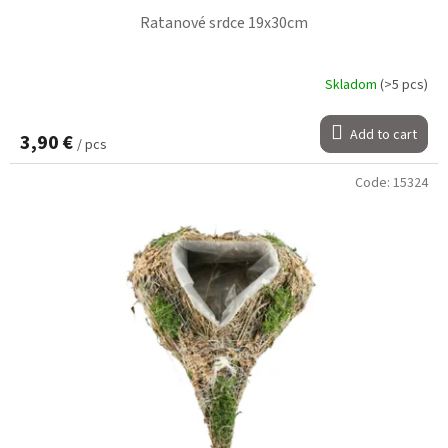
Ratanové srdce 19x30cm
Skladom
(>5 pcs)
Add to cart
3,90 €
/ pcs
Code:
15324