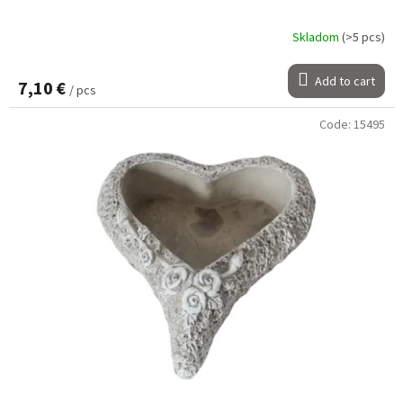
Skladom
(>5 pcs)
Add to cart
7,10 €
/ pcs
Code:
15495