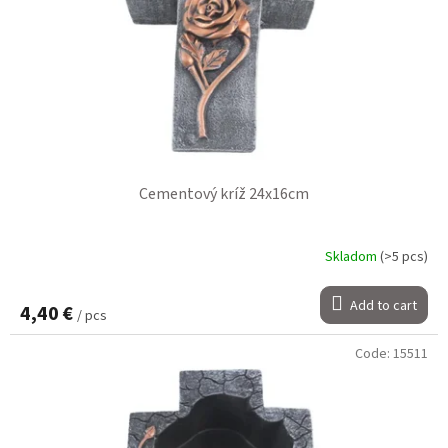
Cementový kríž 24x16cm
Skladom
(>5 pcs)
Add to cart
4,40 €
/ pcs
Code:
15511