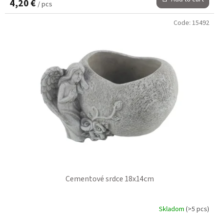
4,20 €
/ pcs
Code:
15492
Cementové srdce 18x14cm
Skladom
(>5 pcs)