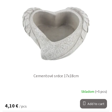
Cementové srdce 17x18cm
Skladom
(>5 pcs)
Add to cart
4,10 €
/ pcs