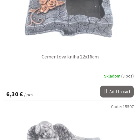
Cementová kniha 22x16cm
Skladom
(3 pcs)
Add to cart
6,30 €
/ pcs
Code:
15507