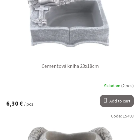
Cementová kniha 23x18cm
Skladom
(2 pcs)
Add to cart
6,30 €
/ pcs
Code:
15493