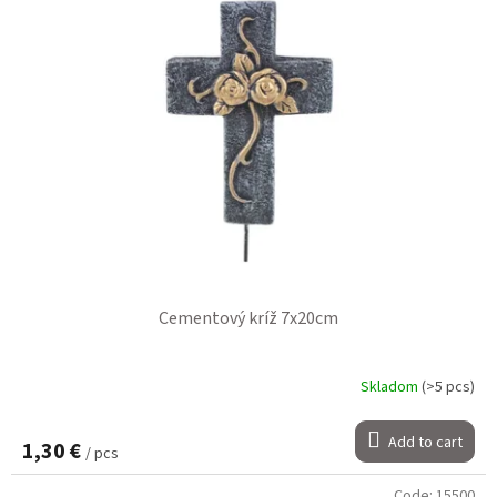
Cementový kríž 7x20cm
Skladom
(>5 pcs)
Add to cart
1,30 €
/ pcs
Code:
15500