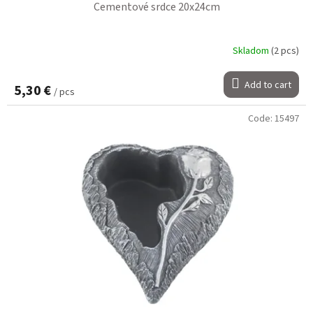
Cementové srdce 20x24cm
Skladom
(2 pcs)
Add to cart
5,30 €
/ pcs
Code:
15497