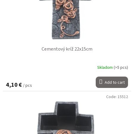
Cementový kríž 22x15cm
Skladom
(>5 pcs)
Add to cart
4,10 €
/ pcs
Code:
15512