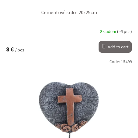
Cementové srdce 20x25cm
Skladom
(>5 pcs)
Add to cart
8 €
/ pcs
Code:
15499