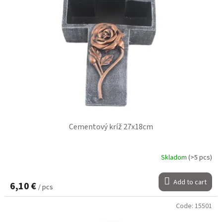
Cementový kríž 27x18cm
Skladom
(>5 pcs)
Add to cart
6,10 €
/ pcs
Code:
15501