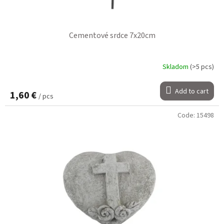
Cementové srdce 7x20cm
Skladom
(>5 pcs)
Add to cart
1,60 €
/ pcs
Code:
15498