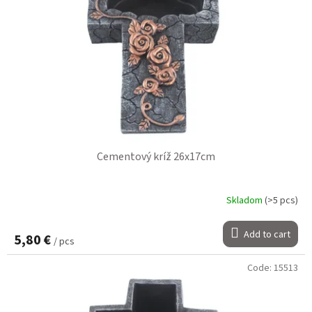
Cementový kríž 26x17cm
Skladom
(>5 pcs)
Add to cart
5,80 €
/ pcs
Code:
15513