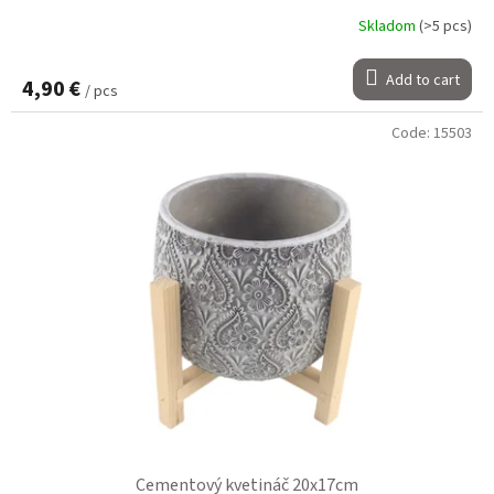
Skladom
(>5 pcs)
Add to cart
4,90 €
/ pcs
Code:
15503
Cementový kvetináč 20x17cm