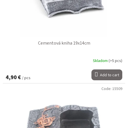
Cementová kniha 19x14cm
Skladom
(>5 pcs)
Add to cart
4,90 €
/ pcs
Code:
15509