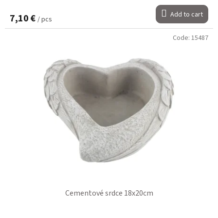
Add to cart
7,10 €
/ pcs
Code:
15487
Cementové srdce 18x20cm