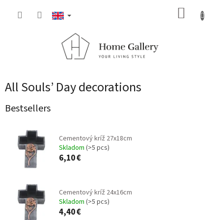
Skip
SHOPP
to
content
CART
All Souls’ Day decorations
Bestsellers
Cementový kríž 27x18cm
Skladom
(>5 pcs)
6,10 €
Cementový kríž 24x16cm
Skladom
(>5 pcs)
4,40 €