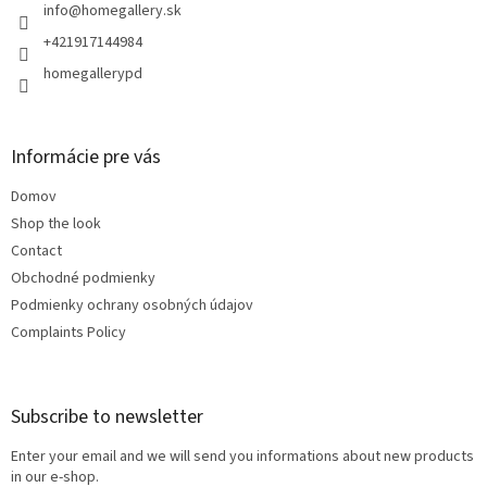
r
info
@
homegallery.sk
+421917144984
homegallerypd
Informácie pre vás
Domov
Shop the look
Contact
Obchodné podmienky
Podmienky ochrany osobných údajov
Complaints Policy
Subscribe to newsletter
Enter your email and we will send you informations about new products
in our e-shop.