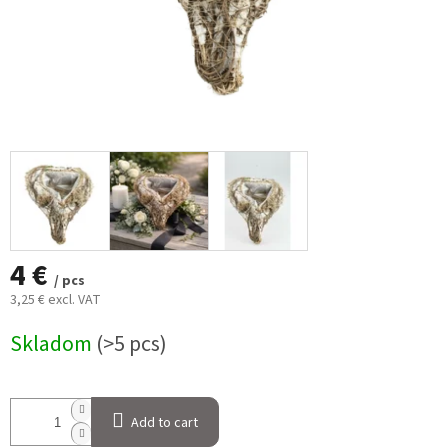
4 €
/ pcs
3,25 € excl. VAT
Measure
Skladom
(>5 pcs)
price:
Add to cart