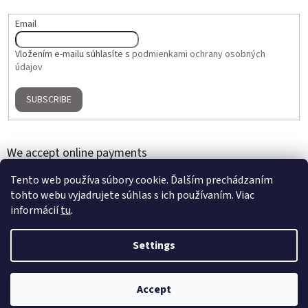
Email
Vložením e-mailu súhlasíte s
podmienkami ochrany osobných
údajov
SUBSCRIBE
We accept online payments
Tento web používa súbory cookie. Ďalším prechádzaním
tohto webu vyjadrujete súhlas s ich používaním. Viac
informácií
tu
.
Settings
Created by Shoptet
Accept
Copyright 2026
Home Gallery
. All rights reserved.