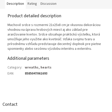
Description
Rating
Discussion
Product detailed description
Machové srdce s rozmermi 21x25x8 cm je vkusnou dekoráciou
vhodnou na úpravu hrobových miest aj ako základ pre
aranžovanie kvetov. Srdce obsahuje praktickú výstelku, ktorá
umožňuje jeho využitie ako kvetináč. Vďaka svojmu tvaru a
prírodnému vzhľadu predstavuje decentný doplnok pre pietne
spomienky alebo sezónnu výzdobu interiéru a exteriéru.
Additional parameters
Category
:
wreaths, hearts
EAN
:
8585047061693
F
o
o
t
Contact
e