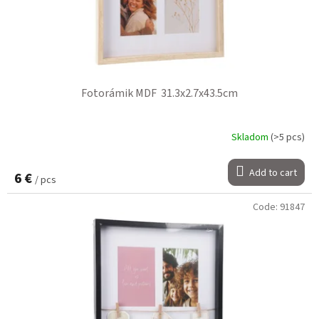
Fotorámik MDF 31.3x2.7x43.5cm
Skladom
(>5 pcs)
Add to cart
6 €
/ pcs
Code:
91847