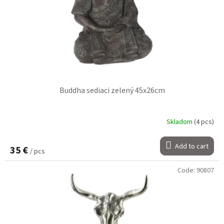
Buddha sediaci zelený 45x26cm
Skladom
(4 pcs)
Add to cart
35 €
/ pcs
Code:
90807