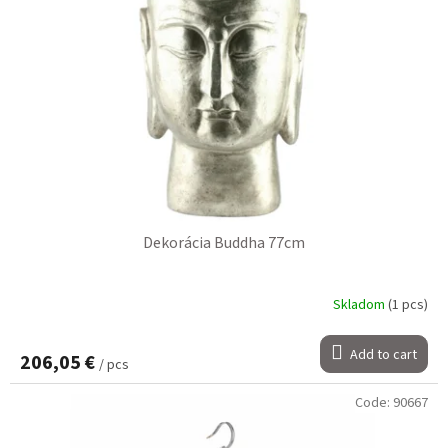
Dekorácia Buddha 77cm
Skladom
(1 pcs)
Add to cart
206,05 €
/ pcs
Code:
90667