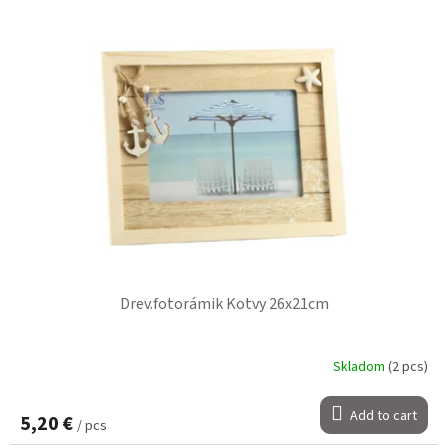
Drev.fotorámik Kotvy 26x21cm
Skladom
(2 pcs)
Add to cart
5,20 €
/ pcs