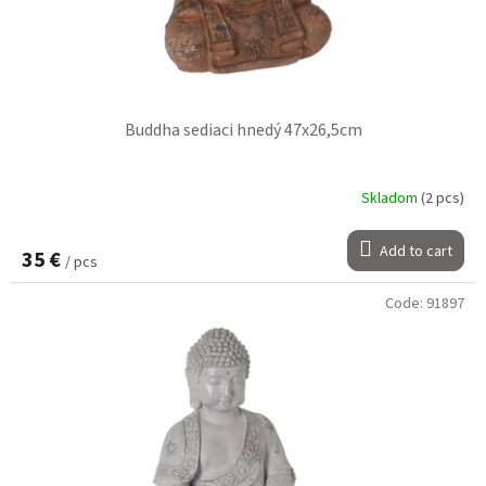
Buddha sediaci hnedý 47x26,5cm
Skladom
(2 pcs)
Add to cart
35 €
/ pcs
Code:
91897