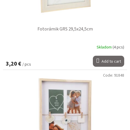
Fotorámik GRS 29,5x24,5cm
Skladom
(4 pcs)
Add to cart
3,20 €
/ pcs
Code:
91848