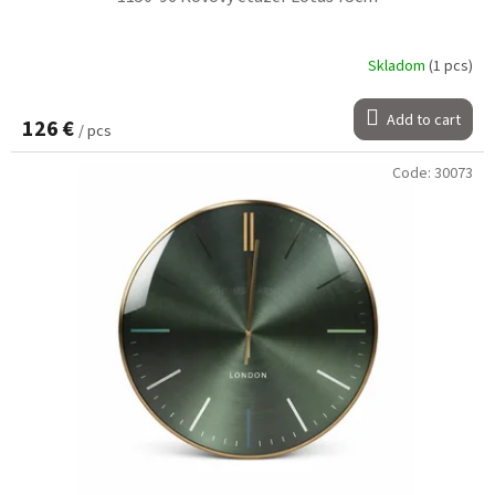
Skladom
(1 pcs)
Add to cart
126 €
/ pcs
Code:
30073