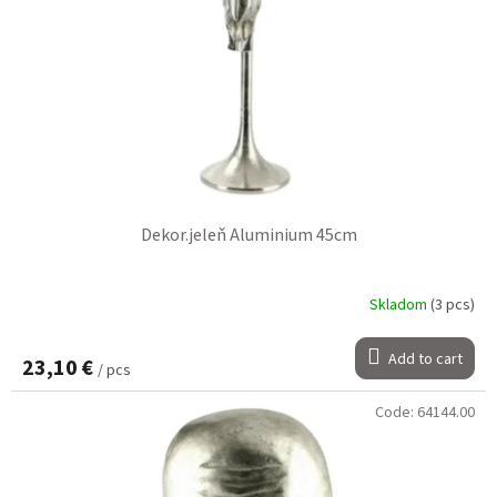
Dekor.jeleň Aluminium 45cm
Skladom
(3 pcs)
Add to cart
23,10 €
/ pcs
Code:
64144.00