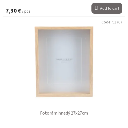
Add to cart
7,30 €
/ pcs
Code:
91767
Fotorám hnedý 27x27cm