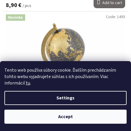
Add to cart
8,90 €
/ pcs
Code:
1493
Novinka
Tento web používa súbory cookie. Ďalším prechádzaním
tohto webu vyjadrujete súhlas s ich používaním. Viac
informácií
tu
.
Settings
Glóbus dekoratívny kov/drevo Afonso 15×12,5×22,5cm
Accept
Skladom
(4 pcs)