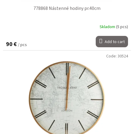
778868 Nástenné hodiny pr.40cm
Skladom
(5 pcs)
Add to cart
90 €
/ pcs
Code:
30524