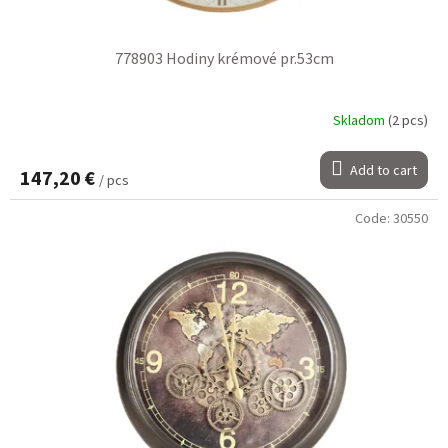
778903 Hodiny krémové pr.53cm
Skladom
(2 pcs)
Add to cart
147,20 €
/ pcs
Code:
30550