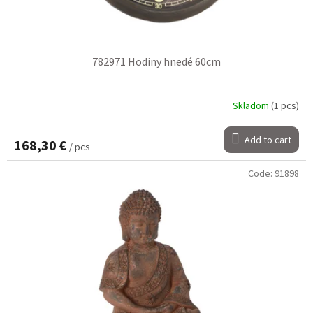
782971 Hodiny hnedé 60cm
Skladom
(1 pcs)
Add to cart
168,30 €
/ pcs
Code:
91898