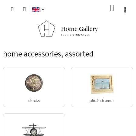
Skip
SHOPP
to
content
CART
home accessories, assorted
clocks
photo frames