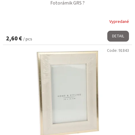
Fotorámik GRS ?
Vypredané
DETAIL
2,60 €
/ pcs
Code:
91843