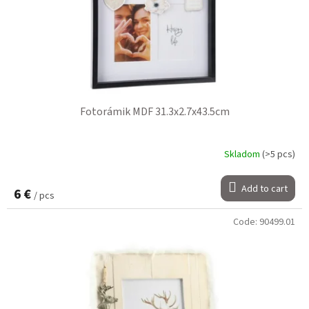
Fotorámik MDF 31.3x2.7x43.5cm
Skladom
(>5 pcs)
Add to cart
6 €
/ pcs
Code:
90499.01