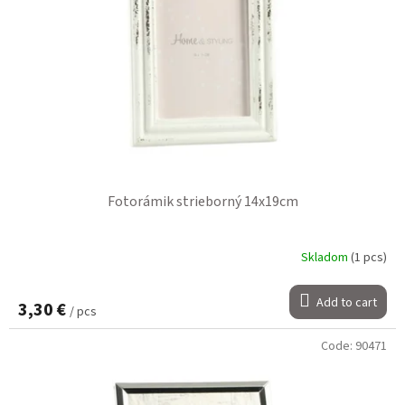
Fotorámik strieborný 14x19cm
Skladom
(1 pcs)
Add to cart
3,30 €
/ pcs
Code:
90471