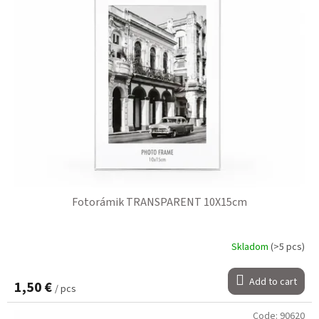
Fotorámik TRANSPARENT 10X15cm
Skladom
(>5 pcs)
Add to cart
1,50 €
/ pcs
Code:
90620