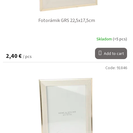
Fotorámik GRS 22,5x17,5cm
Skladom
(>5 pcs)
Add to cart
2,40 €
/ pcs
Code:
91846