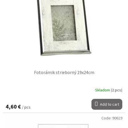
Fotorámik strieborný 19x24cm
Skladom
(2 pcs)
Add to cart
4,60 €
/ pcs
Code:
90619