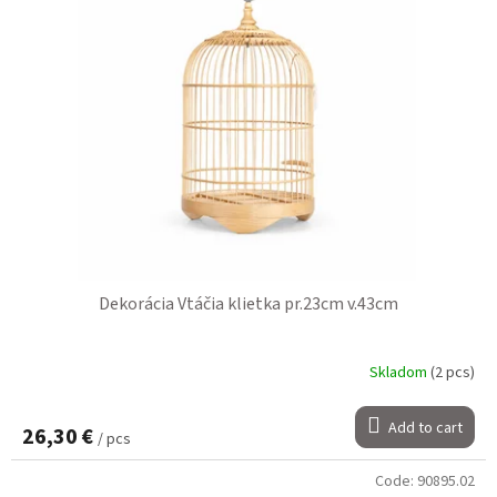
Dekorácia Vtáčia klietka pr.23cm v.43cm
Skladom
(2 pcs)
Add to cart
26,30 €
/ pcs
Code:
90895.02