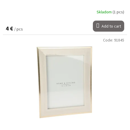
Skladom
(1 pcs)
Add to cart
4 €
/ pcs
Code:
91845