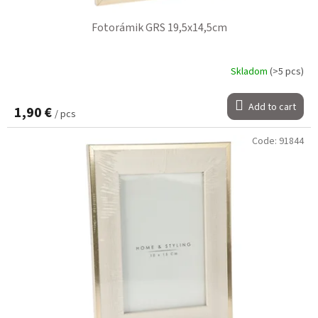
Fotorámik GRS 19,5x14,5cm
Skladom
(>5 pcs)
Add to cart
1,90 €
/ pcs
Code:
91844