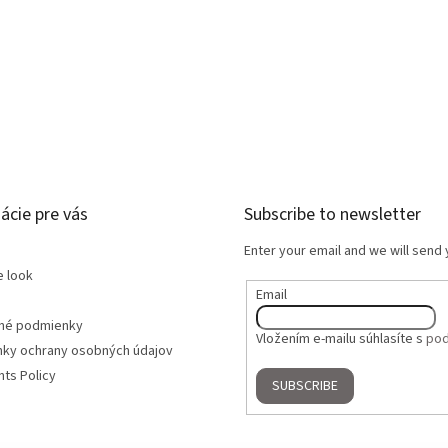
ácie pre vás
Subscribe to newsletter
Enter your email and we will send
e look
Email
né podmienky
Vložením e-mailu súhlasíte s
pod
ky ochrany osobných údajov
ts Policy
SUBSCRIBE