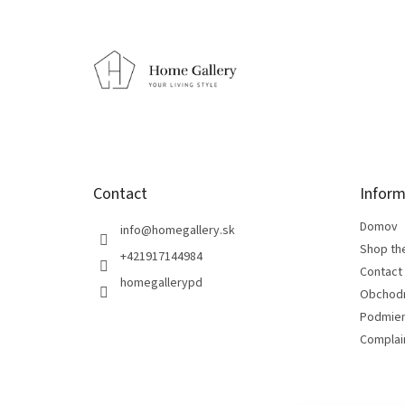
F
o
o
t
e
r
Contact
Inform
Domov
info
@
homegallery.sk
Shop th
+421917144984
Contact
homegallerypd
Obchod
Podmien
Complain