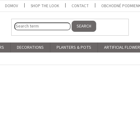
DOMOV
SHOP THE LOOK
CONTACT
OBCHODNÉ PODMIEN
SEARCH
RS
DECORATIONS
PLANTERS & POTS
ARTIFICIAL FLOWE