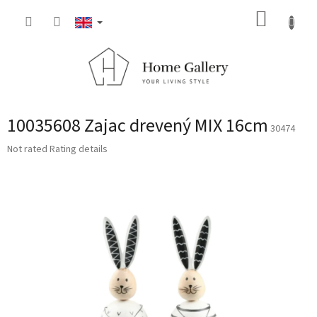
Skip
SHOPP
to
content
CART
10035608 Zajac drevený MIX 16cm
30474
The
Not rated
Rating details
average
product
rating
is
0,0
out
of
5
stars.