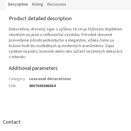
Description
Rating
Discussion
Product detailed description
Dekoratívny drevený zajac s výškou 16 cm je štýlovým doplnkom
vhodným na jarnú a veľkonočnú výzdobu. Prírodné drevené
prevedenie pôsobí jednoducho a elegantne, vďaka čomu sa
krásne hodí do rustikálnych aj moderných aranžmánov. Zajac
vynikne na polici, komode alebo ako súčasť sezónnych dekorácií
v interiéri.
Additional parameters
Category
:
seasonal decorations
EAN
:
4007698446864
F
o
o
t
Contact
e