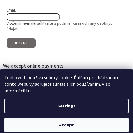
Email
Vložením e-mailu súhlasíte s
podmienkami ochrany osobných
údajov
SUBSCRIBE
We accept online payments
Tento web používa súbory cookie. Ďalším prechádzaním
tohto webu vyjadrujete súhlas s ich používaním. Viac
informácií
tu
.
Settings
Created by Shoptet
Accept
Copyright 2026
Home Gallery
. All rights reserved.