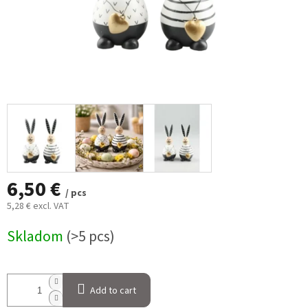
6,50 €
/ pcs
5,28 € excl. VAT
Measure
Skladom
(>5 pcs)
price:
Add to cart