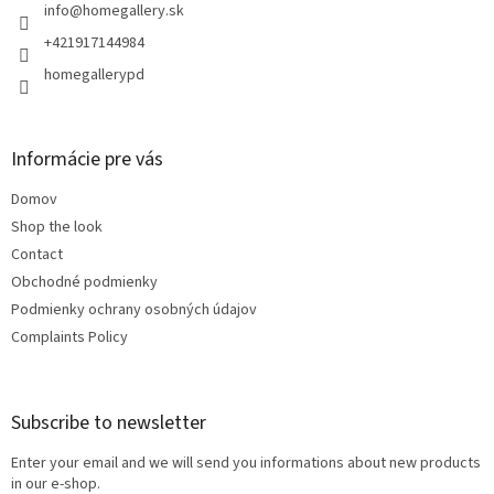
r
info
@
homegallery.sk
+421917144984
homegallerypd
Informácie pre vás
Domov
Shop the look
Contact
Obchodné podmienky
Podmienky ochrany osobných údajov
Complaints Policy
Subscribe to newsletter
Enter your email and we will send you informations about new products
in our e-shop.