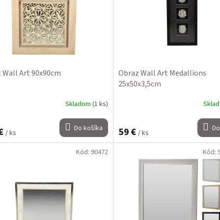
 Wall Art 90x90cm
Obraz Wall Art Medallions
25x50x3,5cm
Skladom
(1 ks)
Skla
Do košíka
Do
 €
59 €
/ ks
/ ks
Kód:
90472
Kód: