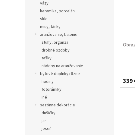
vázy
keramika, porcelán
sklo
misy, tácky
aranžovanie, balenie
stuhy, organza
Obraz
drobné ozdoby
tašky
nádoby na aranžovanie
bytové doplnky rôzne
339
hodiny
fotorámiky
iné
sezónne dekorácie
dušičky
jar
jeseň