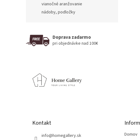
vianočné aranžovanie
nádoby, podložky
Doprava zadarmo
pri objednávke nad 100€
Z
á
p
ä
t
i
e
Kontakt
Inform
Domov
info
@
homegallery.sk