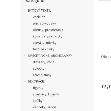
Kategórie
kategórie
BYTOVÝ TEXTIL
vankúše
prikrývky, deky
obrusy, prestierania
koberce, predložky
uteráky, utierky
textilné košíky
SVIEČKY, VÔNE, AROMOLAMPY
Obraz
difúzery, vône
sviečky
aromolampy
DEKORÁCIE
77,7
figúrky
svietniky, lucerny
košíky
venčeky, srdcia