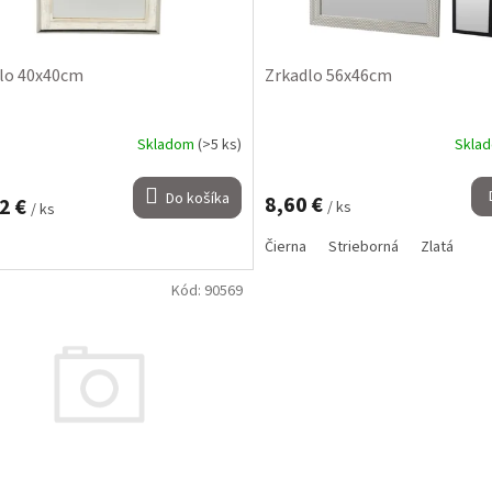
lo 40x40cm
Zrkadlo 56x46cm
Skladom
(>5 ks)
Skla
Do košíka
8,60 €
2 €
/ ks
/ ks
Čierna
Strieborná
Zlatá
Kód:
90569