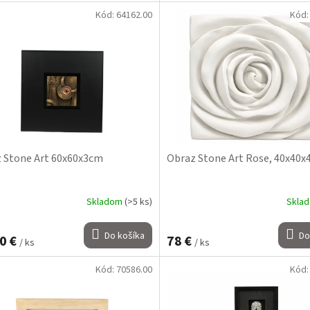
Kód:
64162.00
Kód
 Stone Art 60x60x3cm
Obraz Stone Art Rose, 40x40
Skladom
(>5 ks)
Skla
Do košíka
Do
0 €
78 €
/ ks
/ ks
Kód:
70586.00
Kód