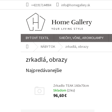
Prejsť
+421917144984
info@homegallery.sk
na
obsah
BYTOVÝ TEXTIL
SVIEČKY, VÔNE, AROMOLAMPY
Domov
NÁBYTOK
zrkadlá, obrazy
zrkadlá, obrazy
Najpredávanejšie
Zrkadlo TEAK 160x70cm
Skladom
(2 ks)
96,60 €