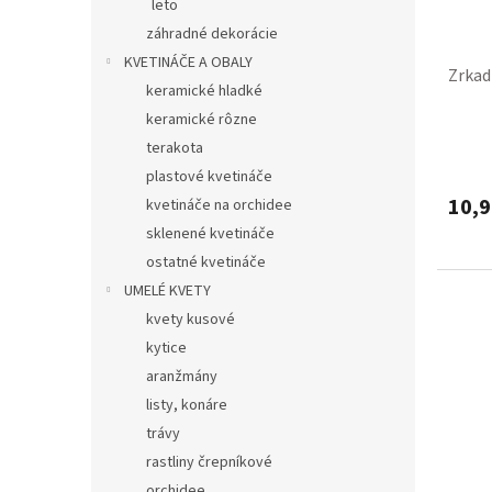
leto
záhradné dekorácie
KVETINÁČE A OBALY
Zrkad
keramické hladké
keramické rôzne
terakota
plastové kvetináče
10,9
kvetináče na orchidee
sklenené kvetináče
ostatné kvetináče
UMELÉ KVETY
kvety kusové
kytice
aranžmány
listy, konáre
trávy
rastliny črepníkové
orchidee