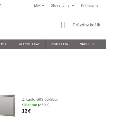
EUR
Slovenčina
KY
PODMIENKY OCHRANY OSOBNÝCH ÚDAJOV
Prihlásenie
REKLAMAČNÝ PORIAD
NÁKUPNÝ
Prázdny košík
KOŠÍK
OSŤ
KOZMETIKA
NÁBYTOK
VIANOCE
Hodnotenie 
Zrkadlo GRS 60x50cm
Skladom
(>5 ks)
12 €