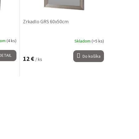
Zrkadlo GRS 60x50cm
dom
(4 ks)
Skladom
(>5 ks)
DETAIL
Do košíka
12 €
/ ks