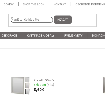
DOMOV
SHOP THE LOOK
KONTAKT
OBCHODNÉ PODMIEN
HĽADAŤ
DEKORÁCIE
KVETINÁČE A OBALY
UMELÉ KVETY
DOMÁCN
Zrkadlo 56x46cm
Skladom
(4 ks)
8,60 €