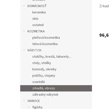
Zrkad
DOMÁCNOSŤ
keramika
sklo
ostatné
KOZMETIKA
96,6
pleťová kozmetika
telová kozmetika
NÁBYTOK
stoličky, kreslá, taburety...
stoly, stolíky
komody, skrinky
poličky, stojany
svietidlá
zrkadlá, obrazy
záhradný nábytok
VIANOCE
figúrky