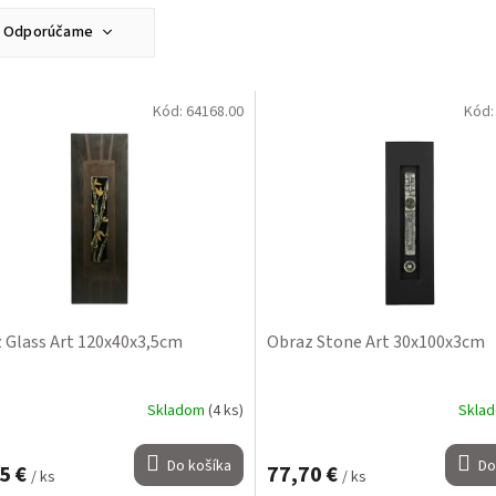
Odporúčame
Najlacnejšie
Najdrahšie
Kód:
64168.00
Kód
Najpredávanejšie
Abecedne
 Glass Art 120x40x3,5cm
Obraz Stone Art 30x100x3cm
Skladom
(4 ks)
Skla
Do košíka
Do
5 €
77,70 €
/ ks
/ ks