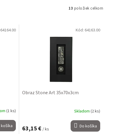
13
položiek celkom
:
64164.00
Kód:
64163.00
Obraz Stone Art 35x70x3cm
dom
(1 ks)
Skladom
(2 ks)
 košíka
Do košíka
63,15 €
/ ks