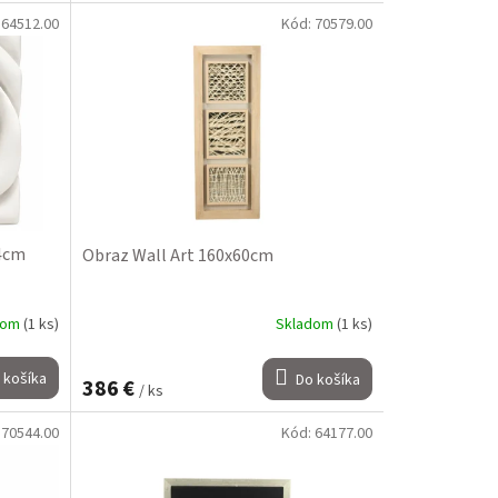
:
64512.00
Kód:
70579.00
x4cm
Obraz Wall Art 160x60cm
dom
(1 ks)
Skladom
(1 ks)
 košíka
Do košíka
386 €
/ ks
:
70544.00
Kód:
64177.00