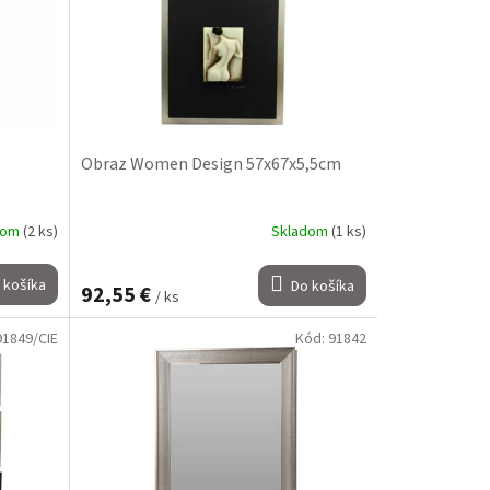
Obraz Women Design 57x67x5,5cm
dom
(2 ks)
Skladom
(1 ks)
 košíka
Do košíka
92,55 €
/ ks
91849/CIE
Kód:
91842