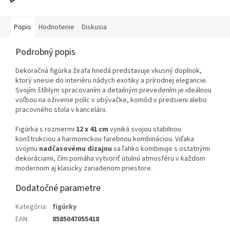
Popis
Hodnotenie
Diskusia
Podrobný popis
Dekoračná figúrka žirafa hnedá predstavuje vkusný doplnok,
ktorý vnesie do interiéru nádych exotiky a prírodnej elegancie.
Svojím štíhlym spracovaním a detailným prevedením je ideálnou
voľbou na oživenie políc v obývačke, komôd v predsieni alebo
pracovného stola v kancelárii.
Figúrka s rozmermi
12 x 41 cm
vyniká svojou stabilnou
konštrukciou a harmonickou farebnou kombináciou. Vďaka
svojmu
nadčasovému dizajnu
sa ľahko kombinuje s ostatnými
dekoráciami, čím pomáha vytvoriť útulnú atmosféru v každom
modernom aj klasicky zariadenom priestore.
Dodatočné parametre
Kategória
:
figúrky
EAN
:
8585047055418