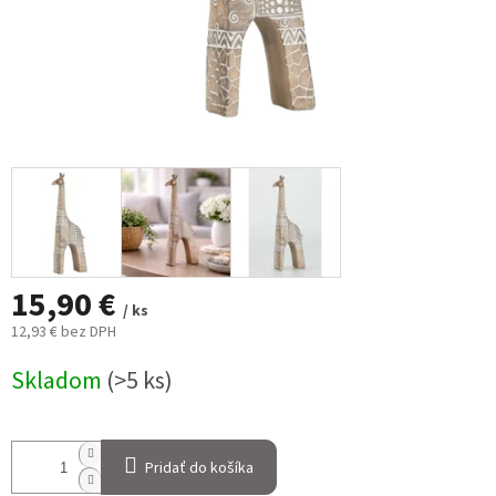
15,90 €
/ ks
12,93 € bez DPH
Jednotková
Skladom
(>5 ks)
cena:
Pridať do košíka