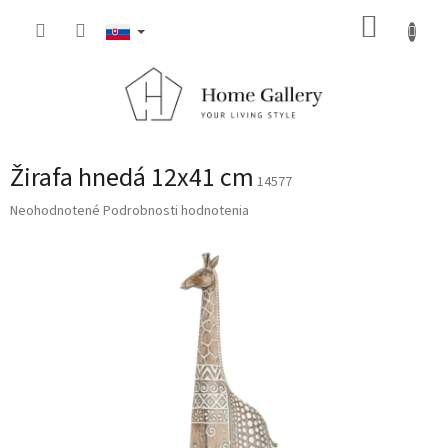
Prejsť
NÁKUP
na
obsah
KOŠÍK
Žirafa hnedá 12x41 cm
14577
Priemerné
Neohodnotené
Podrobnosti hodnotenia
hodnotenie
produktu
je
0,0
z
5
hviezdičiek.