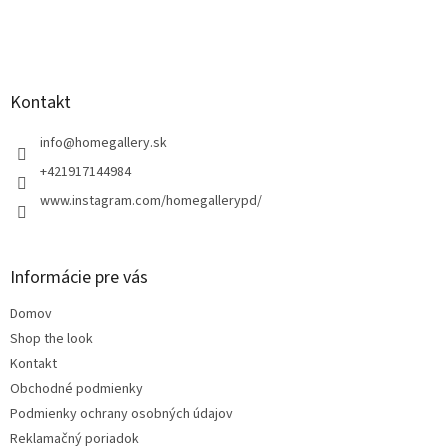
Z
á
p
ä
Kontakt
t
i
info
@
homegallery.sk
e
+421917144984
www.instagram.com/homegallerypd/
Informácie pre vás
Domov
Shop the look
Kontakt
Obchodné podmienky
Podmienky ochrany osobných údajov
Reklamačný poriadok