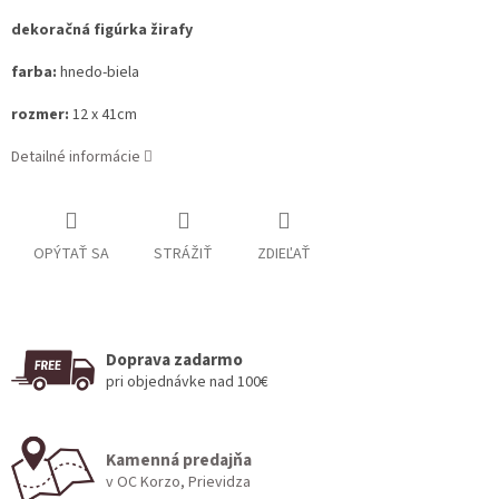
dekoračná figúrka žirafy
farba:
hnedo-biela
rozmer:
12 x 41cm
Detailné informácie
OPÝTAŤ SA
STRÁŽIŤ
ZDIEĽAŤ
Doprava zadarmo
pri objednávke nad 100€
Kamenná predajňa
v OC Korzo, Prievidza