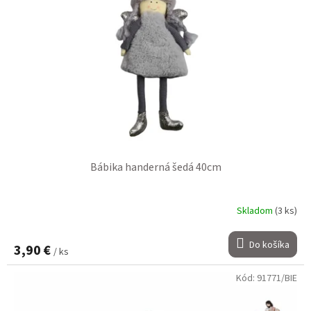
Bábika handerná šedá 40cm
Skladom
(3 ks)
Do košíka
3,90 €
/ ks
Kód:
91771/BIE