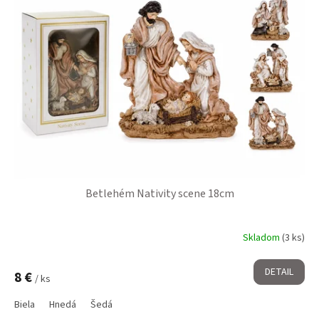
Betlehém Nativity scene 18cm
Skladom
(3 ks)
DETAIL
8 €
/ ks
Biela
Hnedá
Šedá