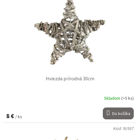
Hviezda prírodná 30cm
Skladom
(>5 ks)
Do košíka
8 €
/ ks
Kód:
91937