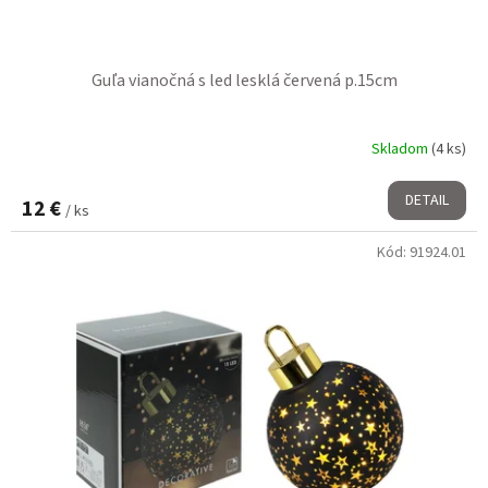
Guľa vianočná s led lesklá červená p.15cm
Skladom
(4 ks)
DETAIL
12 €
/ ks
Kód:
91924.01