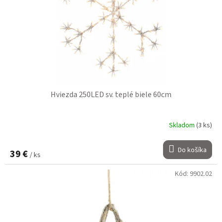
Hviezda 250LED sv. teplé biele 60cm
Skladom
(3 ks)
Do košíka
39 €
/ ks
Kód:
9902.02