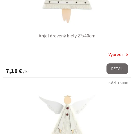
t
k
o
t
v
o
v
Anjel drevený biely 27x40cm
Vypredané
DETAIL
7,10 €
/ ks
Kód:
15086