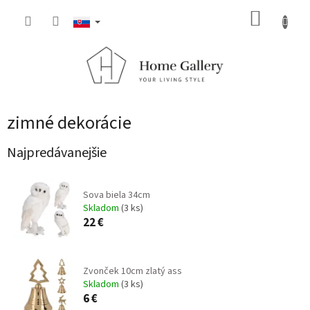
Prejsť
NÁKUP
na
obsah
KOŠÍK
zimné dekorácie
Najpredávanejšie
Sova biela 34cm
Skladom
(3 ks)
22 €
Zvonček 10cm zlatý ass
Skladom
(3 ks)
6 €