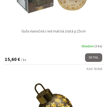
Guľa vianočná s led matná zlatá p.15cm
Skladom
(3 ks)
DETAIL
15,60 €
/ ks
Kód:
91926