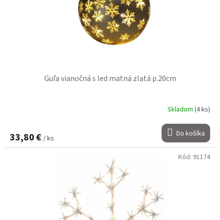
Guľa vianočná s led matná zlatá p.20cm
Skladom
(4 ks)
Do košíka
33,80 €
/ ks
Kód:
91174