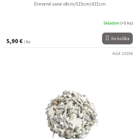
Drevené sane v8cm/š15cm/d31cm
Skladom
(>5 ks)
Do košíka
5,90 €
/ ks
Kód:
10258