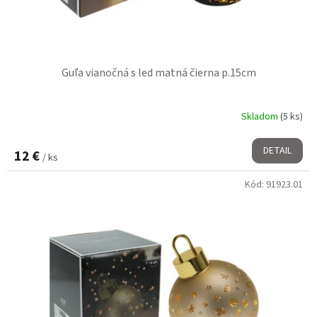
Guľa vianočná s led matná čierna p.15cm
Skladom
(5 ks)
DETAIL
12 €
/ ks
Kód:
91923.01