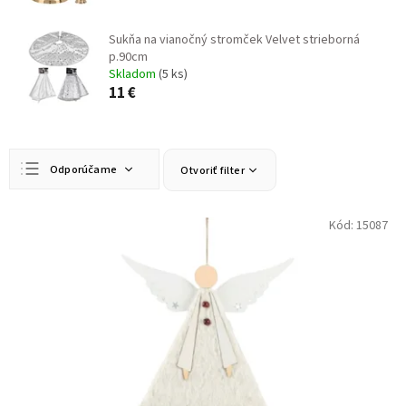
Sukňa na vianočný stromček Velvet strieborná
p.90cm
Skladom
(5 ks)
11 €
R
Odporúčame
Otvoriť filter
a
d
Najlacnejšie
e
V
Kód:
15087
n
ý
Najdrahšie
i
p
Najpredávanejšie
e
i
p
s
Abecedne
r
p
o
r
d
o
u
d
k
u