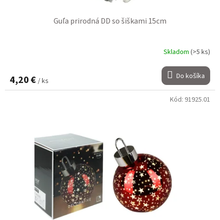
Guľa prirodná DD so šiškami 15cm
Skladom
(>5 ks)
Do košíka
4,20 €
/ ks
Kód:
91925.01