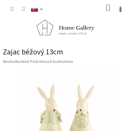
Prejsť
NÁKUP
na
obsah
KOŠÍK
Zajac béžový 13cm
Priemerné
Neohodnotené
Podrobnosti hodnotenia
hodnotenie
produktu
je
0,0
z
5
hviezdičiek.