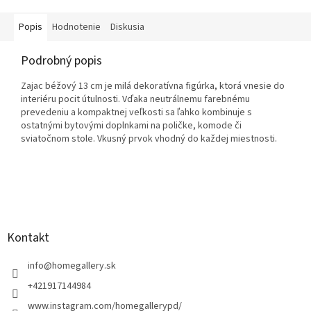
Popis
Hodnotenie
Diskusia
Podrobný popis
Zajac béžový 13 cm je milá dekoratívna figúrka, ktorá vnesie do
interiéru pocit útulnosti. Vďaka neutrálnemu farebnému
prevedeniu a kompaktnej veľkosti sa ľahko kombinuje s
ostatnými bytovými doplnkami na poličke, komode či
sviatočnom stole. Vkusný prvok vhodný do každej miestnosti.
Z
á
p
ä
Kontakt
t
i
info
@
homegallery.sk
e
+421917144984
www.instagram.com/homegallerypd/