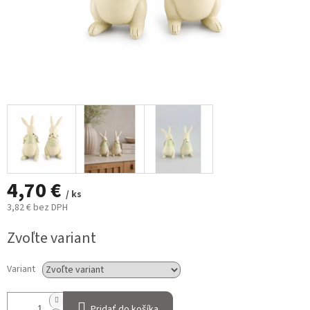
4,70 €
/ ks
3,82 € bez DPH
Jednotková
Zvoľte variant
cena:
Variant
Pridať do košíka