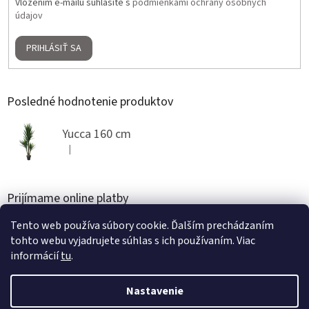
Vložením e-mailu súhlasíte s
podmienkami ochrany osobných
údajov
PRIHLÁSIŤ SA
Posledné hodnotenie produktov
Yucca 160 cm
|
Hodnotenie produktu je 5 z 5 hviezdičiek.
Prijímame online platby
Tento web používa súbory cookie. Ďalším prechádzaním
tohto webu vyjadrujete súhlas s ich používaním. Viac
informácií
tu
.
Nastavenie
Vytvoril Shoptet