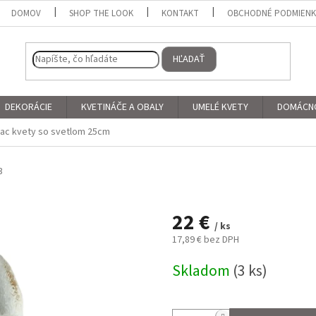
DOMOV
SHOP THE LOOK
KONTAKT
OBCHODNÉ PODMIEN
HĽADAŤ
DEKORÁCIE
KVETINÁČE A OBALY
UMELÉ KVETY
DOMÁCN
jac kvety so svetlom 25cm
3
22 €
/ ks
17,89 € bez DPH
Jednotková
Skladom
(3 ks)
cena: