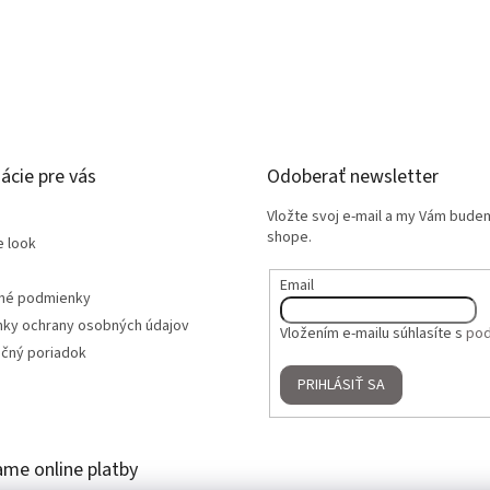
ácie pre vás
Odoberať newsletter
Vložte svoj e-mail a my Vám bude
shope.
e look
Email
né podmienky
ky ochrany osobných údajov
Vložením e-mailu súhlasíte s
pod
čný poriadok
PRIHLÁSIŤ SA
ame online platby