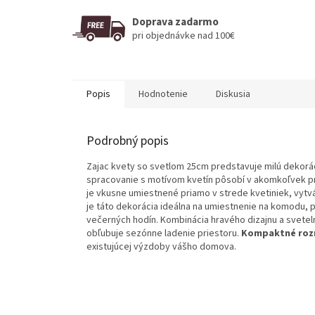
Doprava zadarmo
pri objednávke nad 100€
Popis
Hodnotenie
Diskusia
Podrobný popis
Zajac kvety so svetlom 25cm predstavuje milú dekorác
spracovanie s motívom kvetín pôsobí v akomkoľvek pr
je vkusne umiestnené priamo v strede kvetiniek, vytv
je táto dekorácia ideálna na umiestnenie na komodu, p
večerných hodín. Kombinácia hravého dizajnu a svete
obľubuje sezónne ladenie priestoru.
Kompaktné roz
existujúcej výzdoby vášho domova.
Z