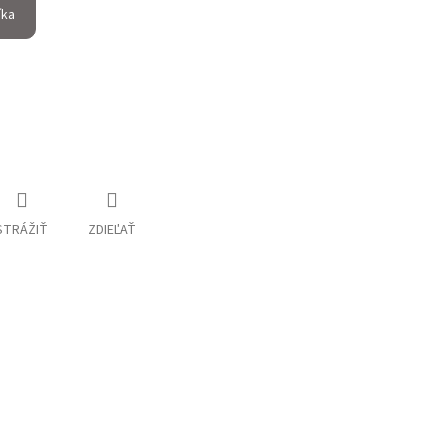
íka
STRÁŽIŤ
ZDIEĽAŤ