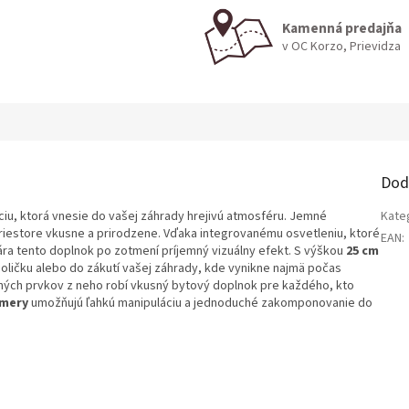
Kamenná predajňa
v OC Korzo, Prievidza
Dod
iu, ktorá vnesie do vašej záhrady hrejivú atmosféru. Jemné
Kate
iestore vkusne a prirodzene. Vďaka integrovanému osvetleniu, ktoré
EAN
:
ára tento doplnok po zotmení príjemný vizuálny efekt. S výškou
25 cm
oličku alebo do zákutí vašej záhrady, kde vynikne najmä počas
lných prvkov z neho robí vkusný bytový doplnok pre každého, kto
mery
umožňujú ľahkú manipuláciu a jednoduché zakomponovanie do