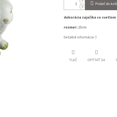
Pridať do koš
dekorácia zajačika so svetlom
rozmer:
25cm
Detailné informácie
TLAČ
OPÝTAŤ SA