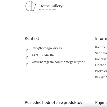
á
p
ä
t
i
e
Kontakt
Inform
Domov
info
@
homegallery.sk
Shop th
+421917144984
Kontakt
www.instagram.com/homegallerypd/
Obchod
Podmien
Reklama
Posledné hodnotenie produktov
Prijím