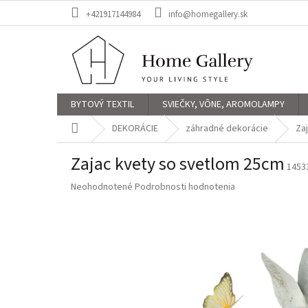
Prejsť
+421917144984
info@homegallery.sk
na
obsah
BYTOVÝ TEXTIL
SVIEČKY, VÔNE, AROMOLAMPY
Domov
DEKORÁCIE
záhradné dekorácie
Za
Zajac kvety so svetlom 25cm
1453
Priemerné
Neohodnotené
Podrobnosti hodnotenia
hodnotenie
produktu
je
0,0
z
5
hviezdičiek.