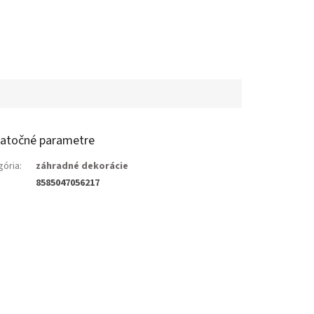
atočné parametre
gória
:
záhradné dekorácie
8585047056217