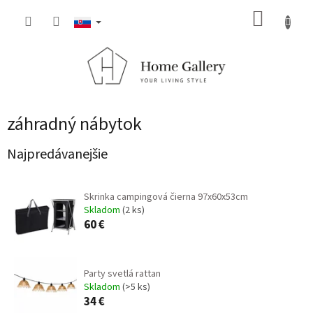
Prejsť
NÁKUP
na
obsah
KOŠÍK
záhradný nábytok
Najpredávanejšie
Skrinka campingová čierna 97x60x53cm
Skladom
(2 ks)
60 €
Party svetlá rattan
Skladom
(>5 ks)
34 €