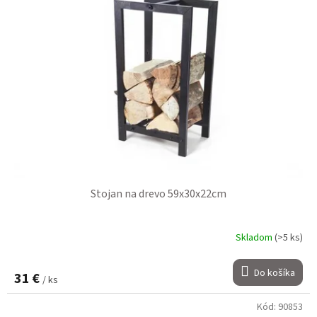
Stojan na drevo 59x30x22cm
Skladom
(>5 ks)
Do košíka
31 €
/ ks
Kód:
90853