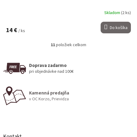
Skladom
(2 ks)
Do košíka
14 €
/ ks
11
položiek celkom
O
v
l
á
Doprava zadarmo
d
pri objednávke nad 100€
a
c
i
Kamenná predajňa
e
v OC Korzo, Prievidza
p
r
v
Z
k
á
y
v
p
ý
ä
Kontakt