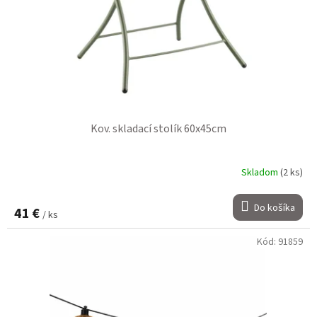
Kov. skladací stolík 60x45cm
Skladom
(2 ks)
Do košíka
41 €
/ ks
Kód:
91859