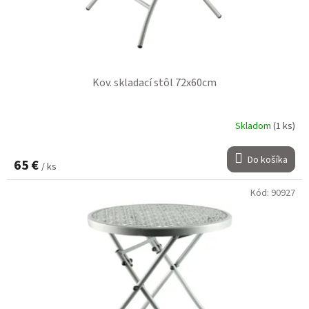
t
k
o
t
v
o
v
Kov. skladací stôl 72x60cm
Skladom
(1 ks)
Do košíka
65 €
/ ks
Kód:
90927