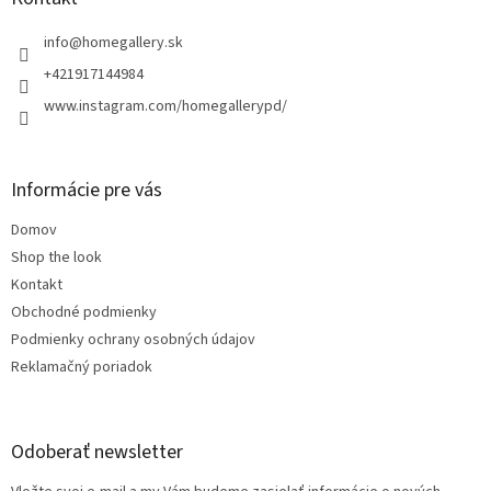
p
t
i
i
info
@
homegallery.sk
s
e
u
+421917144984
www.instagram.com/homegallerypd/
Informácie pre vás
Domov
Shop the look
Kontakt
Obchodné podmienky
Podmienky ochrany osobných údajov
Reklamačný poriadok
Odoberať newsletter