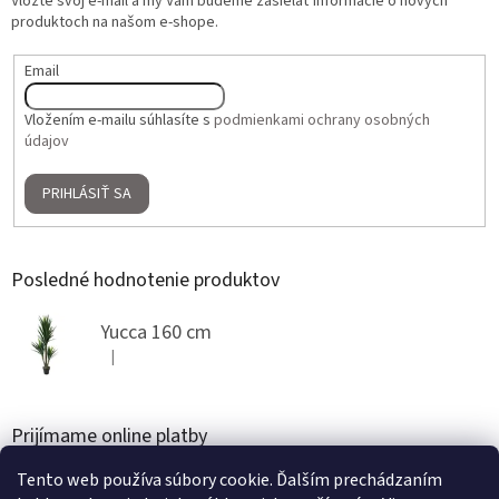
Vložte svoj e-mail a my Vám budeme zasielať informácie o nových
produktoch na našom e-shope.
Email
Vložením e-mailu súhlasíte s
podmienkami ochrany osobných
údajov
PRIHLÁSIŤ SA
Posledné hodnotenie produktov
Yucca 160 cm
|
Hodnotenie produktu je 5 z 5 hviezdičiek.
Prijímame online platby
Tento web používa súbory cookie. Ďalším prechádzaním