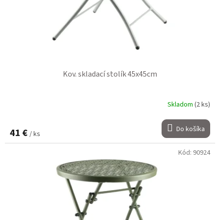
Kov. skladací stolík 45x45cm
Skladom
(2 ks)
Do košíka
41 €
/ ks
Kód:
90924