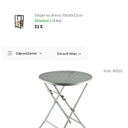
Stojan na drevo 59x30x22cm
Skladom
(>5 ks)
31 €
R
Odporúčame
Otvoriť filter
a
d
Najlacnejšie
e
V
Kód:
90926
n
ý
Najdrahšie
i
p
Najpredávanejšie
e
i
p
s
Abecedne
r
p
o
r
d
o
u
d
k
u