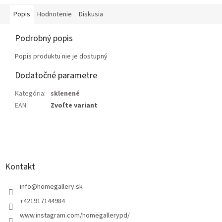
Popis
Hodnotenie
Diskusia
Podrobný popis
Popis produktu nie je dostupný
Dodatočné parametre
Kategória
:
sklenené
EAN
:
Zvoľte variant
Z
á
p
ä
Kontakt
t
i
info
@
homegallery.sk
e
+421917144984
www.instagram.com/homegallerypd/