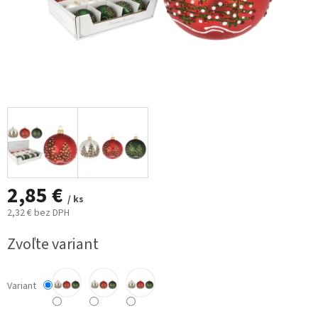
2,85 €
/ ks
2,32 € bez DPH
Jednotková
Zvoľte variant
cena:
Variant