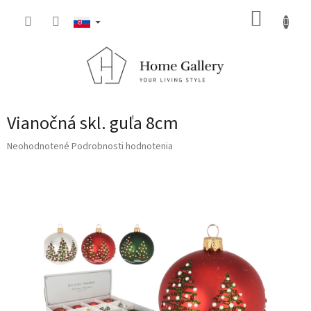
Prejsť
NÁKUP
na
obsah
KOŠÍK
Vianočná skl. guľa 8cm
Priemerné
Neohodnotené
Podrobnosti hodnotenia
hodnotenie
produktu
je
0,0
z
5
hviezdičiek.