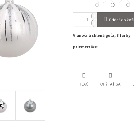
Pridať do koš
Vianočná sklená guľa, 3 farby
priemer:
8cm
TLAČ
OPÝTAŤ SA