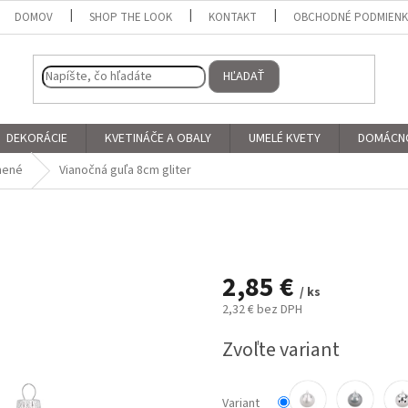
DOMOV
SHOP THE LOOK
KONTAKT
OBCHODNÉ PODMIEN
HĽADAŤ
DEKORÁCIE
KVETINÁČE A OBALY
UMELÉ KVETY
DOMÁCN
nené
Vianočná guľa 8cm gliter
2,85 €
/ ks
2,32 € bez DPH
Jednotková
Zvoľte variant
cena:
Variant