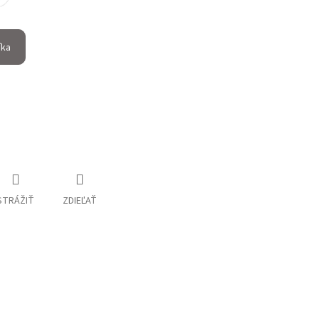
íka
STRÁŽIŤ
ZDIEĽAŤ