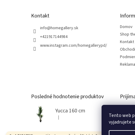
e
Kontakt
Inform
Domov
info
@
homegallery.sk
Shop th
+421917144984
Kontakt
www.instagram.com/homegallerypd/
Obchod
Podmien
Reklama
Posledné hodnotenie produktov
Prijím
Yucca 160 cm
Tento web p
|
Hodnotenie produktu je 5 z 5 hviezdičiek.
vyjadrujete s