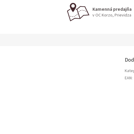
Kamenná predajňa
v OC Korzo, Prievidza
Dod
Kate
EAN
: