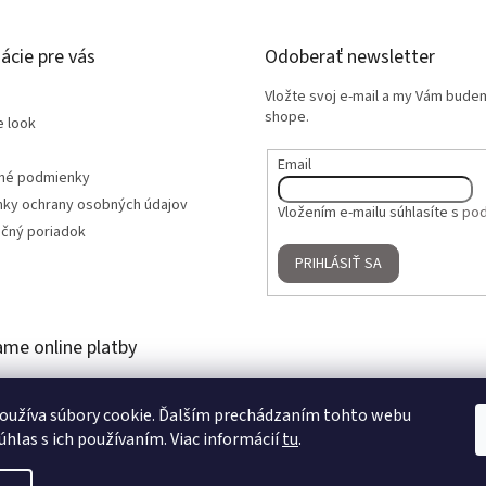
ácie pre vás
Odoberať newsletter
Vložte svoj e-mail a my Vám bude
shope.
e look
Email
né podmienky
ky ochrany osobných údajov
Vložením e-mailu súhlasíte s
pod
čný poriadok
PRIHLÁSIŤ SA
ame online platby
oužíva súbory cookie. Ďalším prechádzaním tohto webu
úhlas s ich používaním. Viac informácií
tu
.