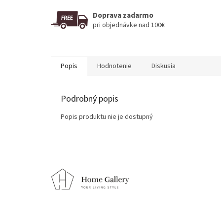
Doprava zadarmo
pri objednávke nad 100€
Popis
Hodnotenie
Diskusia
Podrobný popis
Popis produktu nie je dostupný
Z
á
p
ä
t
i