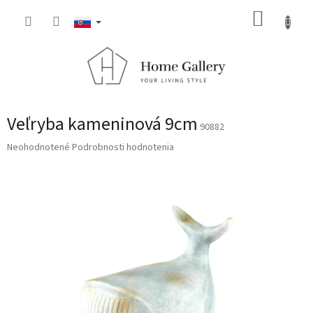
Prejsť
NÁKUP
na
obsah
KOŠÍK
Veľryba kameninová 9cm
90882
Priemerné
Neohodnotené
Podrobnosti hodnotenia
hodnotenie
produktu
je
0,0
z
5
hviezdičiek.