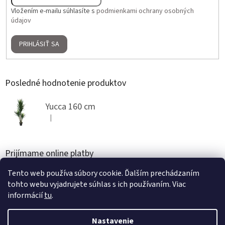
Vložením e-mailu súhlasíte s
podmienkami ochrany osobných
údajov
PRIHLÁSIŤ SA
Posledné hodnotenie produktov
Yucca 160 cm
|
Hodnotenie produktu je 5 z 5 hviezdičiek.
Prijímame online platby
Tento web používa súbory cookie. Ďalším prechádzaním
tohto webu vyjadrujete súhlas s ich používaním. Viac
informácií
tu
.
Nastavenie
Vytvoril Shoptet