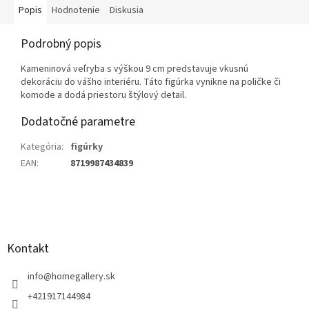
Popis
Hodnotenie
Diskusia
Podrobný popis
Kameninová veľryba s výškou 9 cm predstavuje vkusnú
dekoráciu do vášho interiéru. Táto figúrka vynikne na poličke či
komode a dodá priestoru štýlový detail.
Dodatočné parametre
Kategória
:
figúrky
EAN
:
8719987434839
Z
á
p
ä
Kontakt
t
i
info
@
homegallery.sk
e
+421917144984