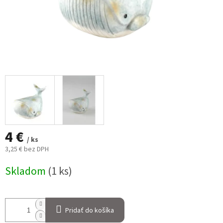
4 €
/ ks
3,25 € bez DPH
Jednotková
Skladom
(1 ks)
cena:
Pridať do košíka