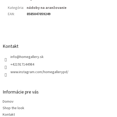
Kategória
:
nádoby na aranžovanie
EAN
:
8585047059249
Z
á
p
ä
Kontakt
t
i
info
@
homegallery.sk
e
+421917144984
www.instagram.com/homegallerypd/
Informácie pre vás
Domov
Shop the look
Kontakt