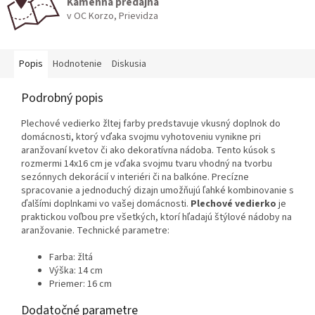
Kamenná predajňa
v OC Korzo, Prievidza
Popis
Hodnotenie
Diskusia
Podrobný popis
Plechové vedierko žltej farby predstavuje vkusný doplnok do
domácnosti, ktorý vďaka svojmu vyhotoveniu vynikne pri
aranžovaní kvetov či ako dekoratívna nádoba. Tento kúsok s
rozmermi 14x16 cm je vďaka svojmu tvaru vhodný na tvorbu
sezónnych dekorácií v interiéri či na balkóne. Precízne
spracovanie a jednoduchý dizajn umožňujú ľahké kombinovanie s
ďalšími doplnkami vo vašej domácnosti.
Plechové vedierko
je
praktickou voľbou pre všetkých, ktorí hľadajú štýlové nádoby na
aranžovanie. Technické parametre:
Farba: žltá
Výška: 14 cm
Priemer: 16 cm
Dodatočné parametre