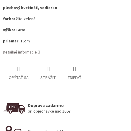
plechový kvetináč, vedierko
farba:
žlto-zelená
výška:
14cm
priemer:
16cm
Detailné informácie
OPÝTAŤ SA
STRÁŽIŤ
ZDIEĽAŤ
Doprava zadarmo
pri objednávke nad 100€