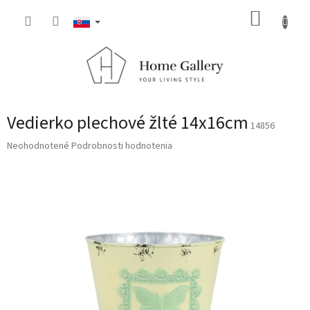
Prejsť
NÁKUP
na
obsah
KOŠÍK
Vedierko plechové žlté 14x16cm
14856
Priemerné
Neohodnotené
Podrobnosti hodnotenia
hodnotenie
produktu
je
0,0
z
5
hviezdičiek.