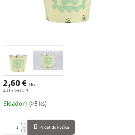
2,60 €
/ ks
2,11 € bez DPH
Jednotková
Skladom
(>5 ks)
cena:
Pridať do košíka