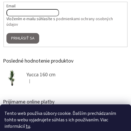
Email
Vložením e-mailu súhlasíte s
podmienkami ochrany osobných
údajov
PRIHLÁSIŤ SA
Posledné hodnotenie produktov
Yucca 160 cm
|
Hodnotenie produktu je 5 z 5 hviezdičiek.
Prijímame online platby
Tento web používa súbory cookie. Ďalším prechádzaním
tohto webu vyjadrujete súhlas s ich používaním. Viac
informácií
tu
.