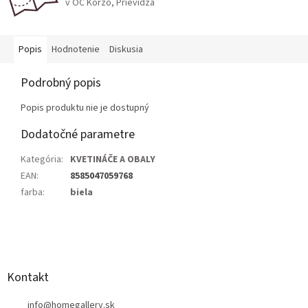
v OC Korzo, Prievidza
Popis
Hodnotenie
Diskusia
Podrobný popis
Popis produktu nie je dostupný
Dodatočné parametre
Kategória
:
KVETINÁČE A OBALY
EAN
:
8585047059768
farba
:
biela
Z
á
p
ä
Kontakt
t
info
@
homegallery.sk