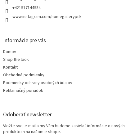
i
e
+421917144984
www.instagram.com/homegallerypd/
Informácie pre vás
Domov
Shop the look
Kontakt
Obchodné podmienky
Podmienky ochrany osobných údajov
Reklamačný poriadok
Odoberať newsletter
Vložte svoj e-mail a my Vám budeme zasielať informácie o nových
produktoch na našom e-shope.