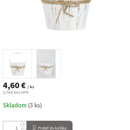
4,60 €
/ ks
3,74 € bez DPH
Jednotková
Skladom
(3 ks)
cena:
Pridať do košíka