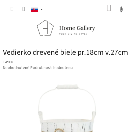
Prejsť
NÁKUP
na
obsah
KOŠÍK
Vedierko drevené biele pr.18cm v.27cm
14908
Priemerné
Neohodnotené
Podrobnosti hodnotenia
hodnotenie
produktu
je
0,0
z
5
hviezdičiek.