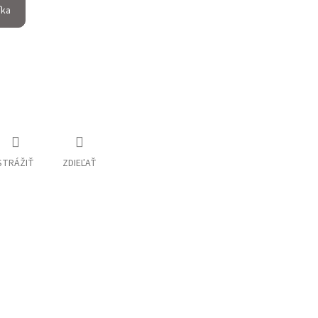
íka
STRÁŽIŤ
ZDIEĽAŤ