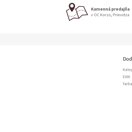
Kamenná predajňa
v OC Korzo, Prievidza
Dod
Kate
EAN
:
farb