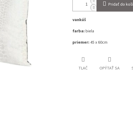
Pridať do koš
vankúš
farba:
biela
priemer:
45 x 60cm
TLAČ
OPÝTAŤ SA