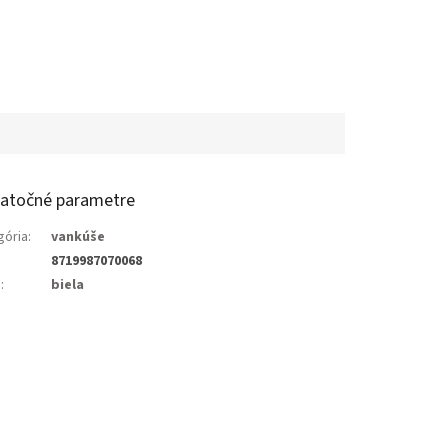
atočné parametre
gória
:
vankúše
8719987070068
a
:
biela