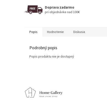
Doprava zadarmo
pri objednávke nad 100€
Popis
Hodnotenie
Diskusia
Podrobný popis
Popis produktu nie je dostupný
Z
á
p
ä
t