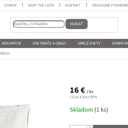
DOMOV
SHOP THE LOOK
KONTAKT
OBCHODNÉ PODMIEN
HĽADAŤ
DEKORÁCIE
KVETINÁČE A OBALY
UMELÉ KVETY
DOMÁCN
x60cm
16 €
/ ks
13,01 € bez DPH
Jednotková
Skladom
(1 ks)
cena: