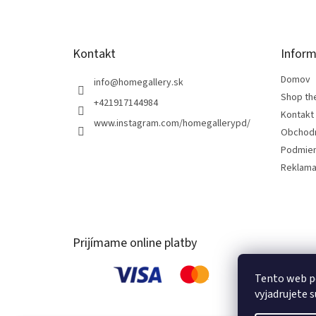
i
e
Kontakt
Inform
Domov
info
@
homegallery.sk
Shop th
+421917144984
Kontakt
www.instagram.com/homegallerypd/
Obchod
Podmien
Reklama
Prijímame online platby
Tento web p
vyjadrujete s