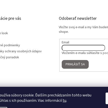
ácie pre vás
Odoberať newsletter
Vložte svoj e-mail a my Vám bude
shope.
e look
Email
né podmienky
ky ochrany osobných údajov
Vložením e-mailu súhlasíte s
pod
čný poriadok
PRIHLÁSIŤ SA
oužíva súbory cookie. Ďalším prechádzaním tohto webu
úhlas s ich používaním. Viac informácií
tu
.