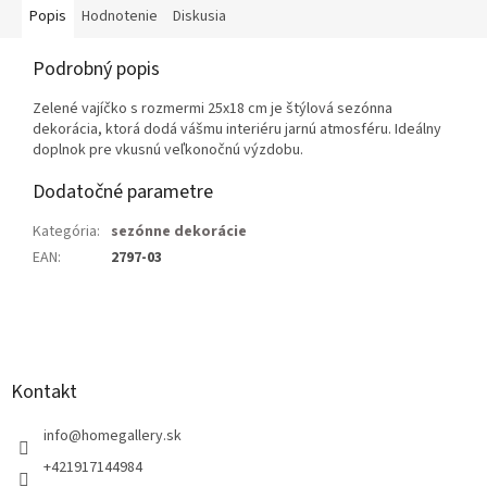
Popis
Hodnotenie
Diskusia
Podrobný popis
Zelené vajíčko s rozmermi 25x18 cm je štýlová sezónna
dekorácia, ktorá dodá vášmu interiéru jarnú atmosféru. Ideálny
doplnok pre vkusnú veľkonočnú výzdobu.
Dodatočné parametre
Kategória
:
sezónne dekorácie
EAN
:
2797-03
Z
á
p
ä
Kontakt
t
i
info
@
homegallery.sk
e
+421917144984