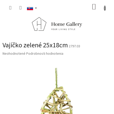
Prejsť
NÁKUP
na
obsah
KOŠÍK
Vajíčko zelené 25x18cm
2797.03
Priemerné
Neohodnotené
Podrobnosti hodnotenia
hodnotenie
produktu
je
0,0
z
5
hviezdičiek.