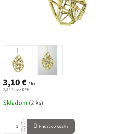
3,10 €
/ ks
2,52 € bez DPH
Jednotková
Skladom
(2 ks)
cena:
Pridať do košíka