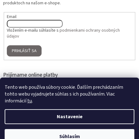
produktoch na našom e-shope.
Email
Vložením e-mailu súhlasíte s
podmienkami ochrany osobných
údajov
PRIHLÁSIŤ SA
Prijímame online platby
Tento web používa súbory cookie. Ďalším prechádzaním
tohto webu vyjadrujete súhlas s ich používaním. Viac
informácií
tu
.
Nastavenie
Vytvoril Shoptet
2 + 1 ZADARMO na umelé kvety a aranžmány | Nakúpte 3 produkty,
Súhlasím
Copyright 2026
Home Gallery
. Všetky práva vyhradené.