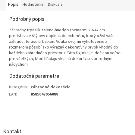
Popis
Hodnotenie
Diskusia
Podrobný popis
Záhradný trpaslík zeleno-hnedý s rozmermi 20x47 cm
predstavuje štýlový doplnok do exteriéru, ktorý oživí vašu
záhradu, terasu či balkón. Vďaka svojmu vyhotoveniu a
rozmerom pôsobí ako výrazný dekoratívny prvok vhodný do
každého záhradného priestoru. Táto figúrka je ideálnou voľbou
pre všetkých, ktorí hľadajú vkusnú dekoráciu s prírodným
nádychom.
Dodatočné parametre
Kategória
:
záhradné dekorácie
EAN
:
8585047056088
Z
á
p
ä
Kontakt