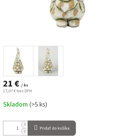
21 €
/ ks
17,07 € bez DPH
Jednotková
Skladom
(>5 ks)
cena:
Pridať do košíka