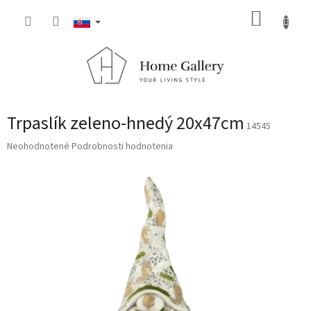
Prejsť
NÁKUP
na
obsah
KOŠÍK
Trpaslík zeleno-hnedý 20x47cm
14545
Priemerné
Neohodnotené
Podrobnosti hodnotenia
hodnotenie
produktu
je
0,0
z
5
hviezdičiek.