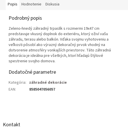
Popis
Hodnotenie
Diskusia
Podrobný popis
Zeleno-hnedý záhradný trpaslík s rozmermi 19x47 cm
predstavuje vkusný doplnok do exteriéru, ktorý oživí vašu
záhradu, terasu alebo balkón. Vďaka svojmu vyhotoveniu a
veľkosti pôsobí ako výrazný dekoračný prvok vhodný na
dotvorenie atmosféry vonkajších priestorov. Táto záhradná
dekorácia je ideálna pre všetkých, ktorí hľadajú štýlové
spestrenie svojho domova.
Dodatočné parametre
Kategória
:
záhradné dekorácie
EAN
:
8585047056057
Z
á
p
ä
Kontakt