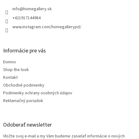
t
i
info
@
homegallery.sk
e
+421917144984
www.instagram.com/homegallerypd/
Informácie pre vás
Domov
Shop the look
Kontakt
Obchodné podmienky
Podmienky ochrany osobných údajov
Reklamačný poriadok
Odoberať newsletter
Vložte svoj e-mail a my Vám budeme zasielať informácie o nových