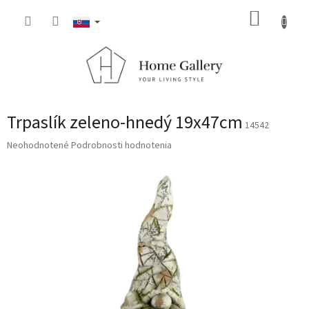
Prejsť
NÁKUP
na
obsah
KOŠÍK
Trpaslík zeleno-hnedý 19x47cm
14542
Priemerné
Neohodnotené
Podrobnosti hodnotenia
hodnotenie
produktu
je
0,0
z
5
hviezdičiek.