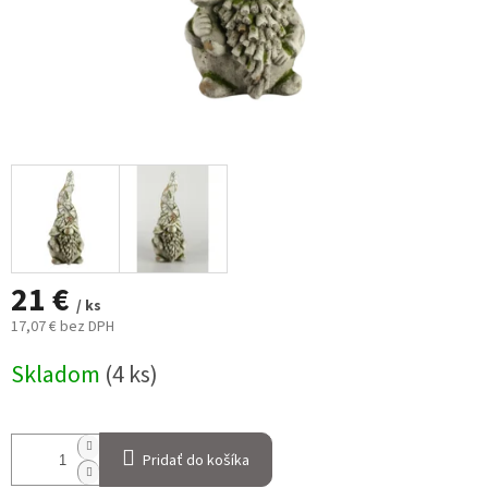
21 €
/ ks
17,07 € bez DPH
Jednotková
Skladom
(4 ks)
cena:
Pridať do košíka