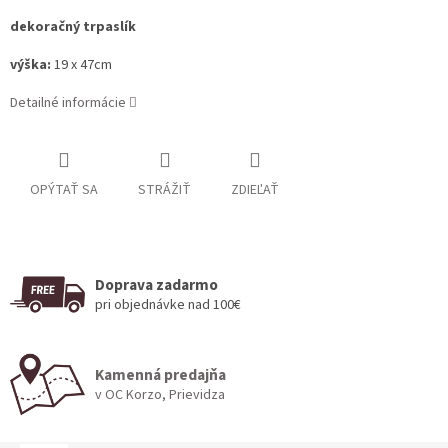
dekoračný trpaslík
výška:
19 x 47cm
Detailné informácie
OPÝTAŤ SA
STRÁŽIŤ
ZDIEĽAŤ
Doprava zadarmo
pri objednávke nad 100€
Kamenná predajňa
v OC Korzo, Prievidza