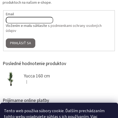
produktoch na našom e-shope.
Email
Vložením e-mailu súhlasíte s
podmienkami ochrany osobných
údajov
PRIHLÁSIŤ SA
Posledné hodnotenie produktov
Yucca 160 cm
|
Hodnotenie produktu je 5 z 5 hviezdičiek.
Prijímame online platby
Tento web používa súbory cookie. Ďalším prechádzaním
tohto webu vyjadrujete súhlas s ich používaním. Viac