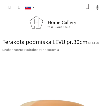
Prejsť
NÁKUP
na
obsah
KOŠÍK
Terakota podmiska LEVU pr.30cm
6113.20
Priemerné
Neohodnotené
Podrobnosti hodnotenia
hodnotenie
produktu
je
0,0
z
5
hviezdičiek.