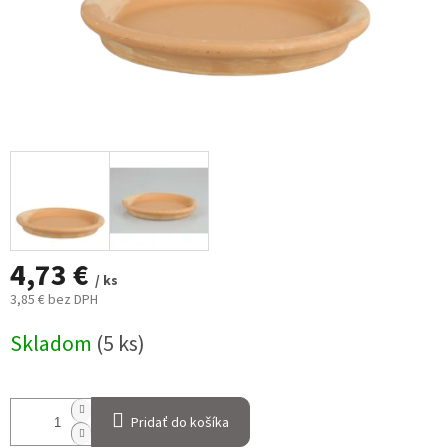
4,73 €
/ ks
3,85 € bez DPH
Jednotková
Skladom
(5 ks)
cena:
Pridať do košíka