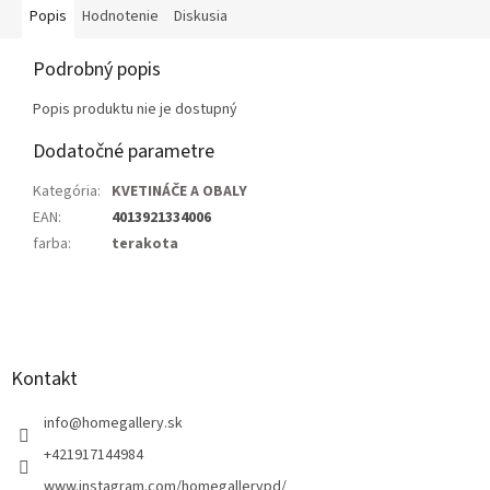
Popis
Hodnotenie
Diskusia
Podrobný popis
Popis produktu nie je dostupný
Dodatočné parametre
Kategória
:
KVETINÁČE A OBALY
EAN
:
4013921334006
farba
:
terakota
Z
á
p
ä
Kontakt
t
i
info
@
homegallery.sk
e
+421917144984
www.instagram.com/homegallerypd/