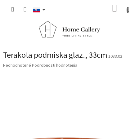
Prejsť
NÁKUP
na
obsah
KOŠÍK
Terakota podmiska glaz., 33cm
1033.02
Priemerné
Neohodnotené
Podrobnosti hodnotenia
hodnotenie
produktu
je
0,0
z
5
hviezdičiek.