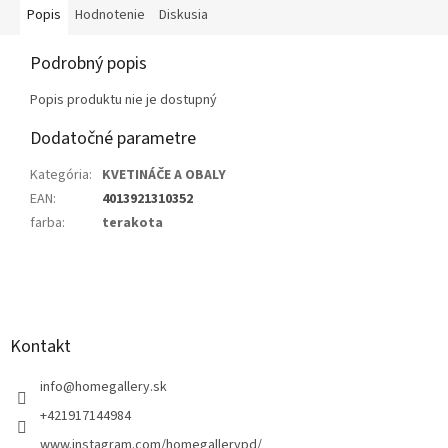
Popis
Hodnotenie
Diskusia
Podrobný popis
Popis produktu nie je dostupný
Dodatočné parametre
Kategória
:
KVETINÁČE A OBALY
EAN
:
4013921310352
farba
:
terakota
Z
á
p
ä
Kontakt
t
i
info
@
homegallery.sk
e
+421917144984
www.instagram.com/homegallerypd/