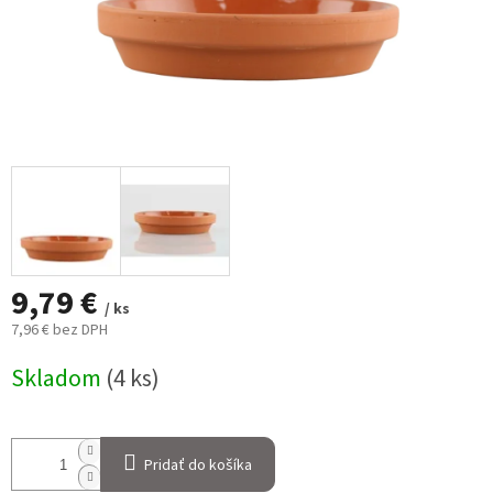
9,79 €
/ ks
7,96 € bez DPH
Jednotková
Skladom
(4 ks)
cena:
Pridať do košíka