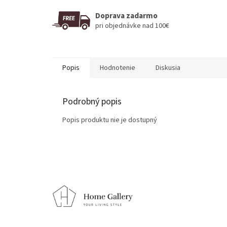
Doprava zadarmo
pri objednávke nad 100€
Popis
Hodnotenie
Diskusia
Podrobný popis
Popis produktu nie je dostupný
Z
á
p
ä
t