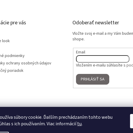
ácie pre vás
Odoberať newsletter
Vložte svoj e-mail a my Vám bude
shope.
e look
Email
né podmienky
ky ochrany osobných údajov
Vložením e-mailu súhlasíte s
pod
čný poriadok
PRIHLÁSIŤ SA
oužíva súbory cookie. Ďalším prechádzaním tohto webu
úhlas s ich používaním. Viac informácií
tu
.