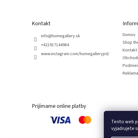
i
e
Kontakt
Inform
Domov
info
@
homegallery.sk
Shop th
+421917144984
Kontakt
www.instagram.com/homegallerypd/
Obchod
Podmien
Reklama
Prijímame online platby
Tento web p
vyjadrujete s