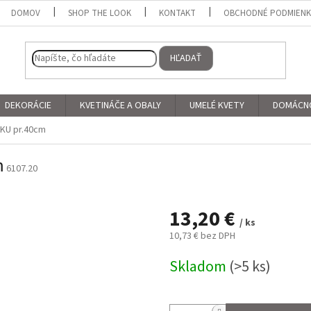
DOMOV
SHOP THE LOOK
KONTAKT
OBCHODNÉ PODMIEN
HĽADAŤ
DEKORÁCIE
KVETINÁČE A OBALY
UMELÉ KVETY
DOMÁCN
KU pr.40cm
m
6107.20
13,20 €
/ ks
10,73 € bez DPH
Jednotková
Skladom
(>5 ks)
cena: