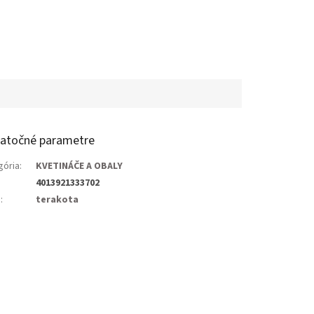
atočné parametre
gória
:
KVETINÁČE A OBALY
4013921333702
a
:
terakota