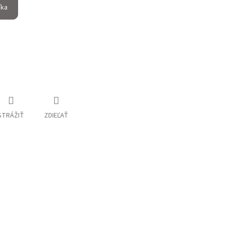
íka
STRÁŽIŤ
ZDIEĽAŤ