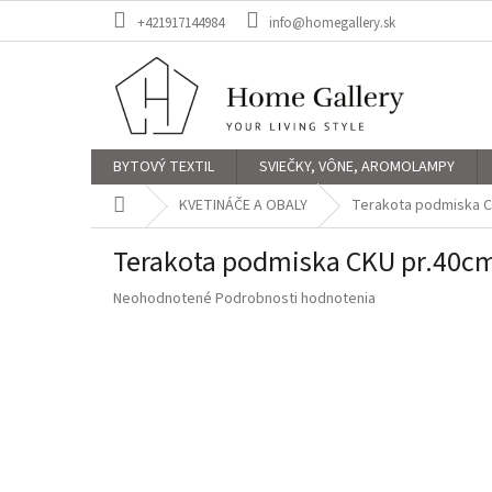
Prejsť
+421917144984
info@homegallery.sk
na
obsah
BYTOVÝ TEXTIL
SVIEČKY, VÔNE, AROMOLAMPY
Domov
KVETINÁČE A OBALY
Terakota podmiska C
Terakota podmiska CKU pr.40c
Priemerné
Neohodnotené
Podrobnosti hodnotenia
hodnotenie
produktu
je
0,0
z
5
hviezdičiek.