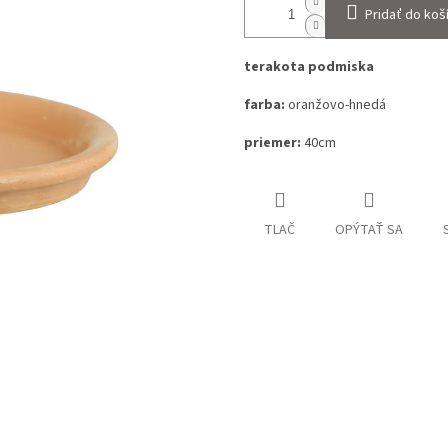
Pridať do koš
terakota podmiska
farba:
oranžovo-hnedá
priemer:
40cm
TLAČ
OPÝTAŤ SA