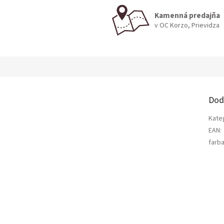
Kamenná predajňa
v OC Korzo, Prievidza
Dod
Kate
EAN
:
farb