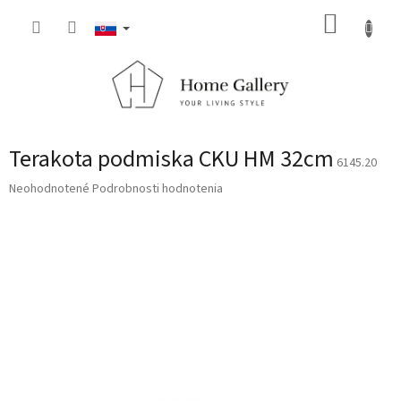
Prejsť
NÁKUP
na
obsah
KOŠÍK
Terakota podmiska CKU HM 32cm
6145.20
Priemerné
Neohodnotené
Podrobnosti hodnotenia
hodnotenie
produktu
je
0,0
z
5
hviezdičiek.