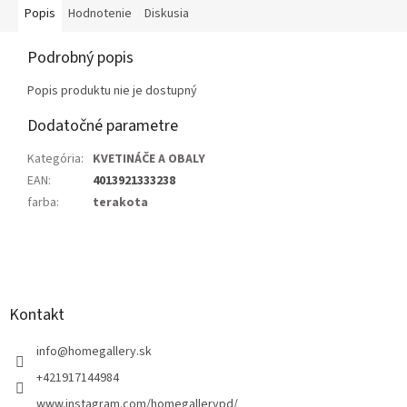
Popis
Hodnotenie
Diskusia
Podrobný popis
Popis produktu nie je dostupný
Dodatočné parametre
Kategória
:
KVETINÁČE A OBALY
EAN
:
4013921333238
farba
:
terakota
Z
á
p
ä
Kontakt
t
i
info
@
homegallery.sk
e
+421917144984
www.instagram.com/homegallerypd/