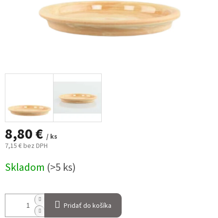
8,80 €
/ ks
7,15 € bez DPH
Jednotková
Skladom
(>5 ks)
cena:
Pridať do košíka