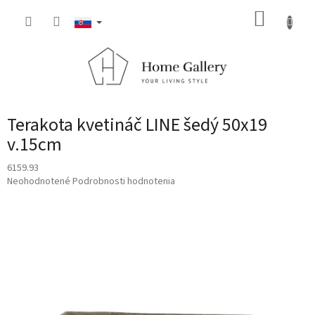
Prejsť
NÁKUP
na
obsah
KOŠÍK
Terakota kvetináč LINE šedý 50x19
v.15cm
6159.93
Priemerné
Neohodnotené
Podrobnosti hodnotenia
hodnotenie
produktu
je
0,0
z
5
hviezdičiek.