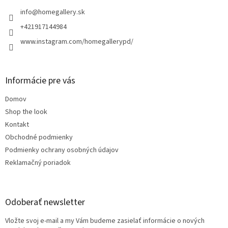
t
i
info
@
homegallery.sk
e
+421917144984
www.instagram.com/homegallerypd/
Informácie pre vás
Domov
Shop the look
Kontakt
Obchodné podmienky
Podmienky ochrany osobných údajov
Reklamačný poriadok
Odoberať newsletter
Vložte svoj e-mail a my Vám budeme zasielať informácie o nových