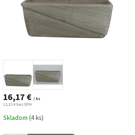
16,17 €
/ ks
13,15 € bez DPH
Jednotková
Skladom
(4 ks)
cena: