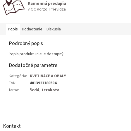
Kamenná predajňa
v OC Korzo, Prievidza
Popis
Hodnotenie
Diskusia
Podrobný popis
Popis produktu nie je dostupný
Dodatočné parametre
Kategória
:
KVETINÁČE A OBALY
EAN
:
4013921180504
farba
:
šedá
,
terakota
Z
á
p
ä
Kontakt