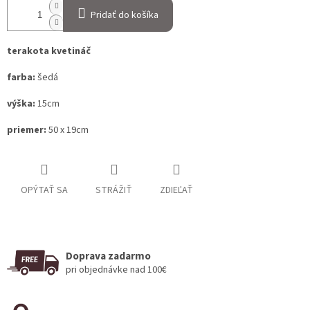
Pridať do košíka
terakota kvetináč
farba:
šedá
výška:
15cm
priemer:
50 x 19cm
OPÝTAŤ SA
STRÁŽIŤ
ZDIEĽAŤ
Doprava zadarmo
pri objednávke nad 100€