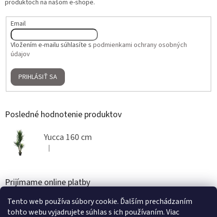
produktoch na našom e-shope.
Email
Vložením e-mailu súhlasíte s
podmienkami ochrany osobných
údajov
PRIHLÁSIŤ SA
Posledné hodnotenie produktov
Yucca 160 cm
|
Hodnotenie produktu je 5 z 5 hviezdičiek.
Prijímame online platby
Tento web používa súbory cookie. Ďalším prechádzaním
tohto webu vyjadrujete súhlas s ich používaním. Viac