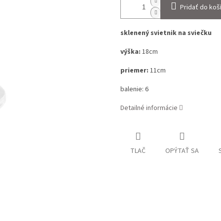
Pridať do koš
sklenený svietnik na sviečku
výška:
18cm
priemer:
11cm
balenie: 6
Detailné informácie
TLAČ
OPÝTAŤ SA