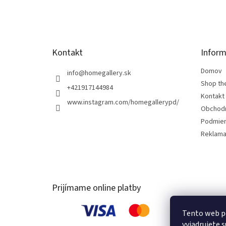
t
i
e
Kontakt
Inform
Domov
info
@
homegallery.sk
Shop th
+421917144984
Kontakt
www.instagram.com/homegallerypd/
Obchod
Podmien
Reklama
Prijímame online platby
Tento web p
vyjadrujete s