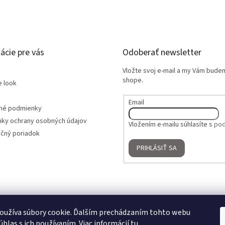
ácie pre vás
Odoberať newsletter
Vložte svoj e-mail a my Vám bude
shope.
e look
Email
né podmienky
ky ochrany osobných údajov
Vložením e-mailu súhlasíte s
pod
čný poriadok
PRIHLÁSIŤ SA
oužíva súbory cookie. Ďalším prechádzaním tohto webu
úhlas s ich používaním. Viac informácií
tu
.