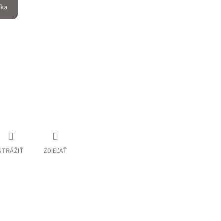
íka
STRÁŽIŤ
ZDIEĽAŤ