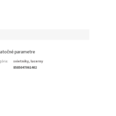
atočné parametre
gória
:
svietniky, lucerny
8585047061402