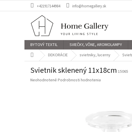
Prejsť
+421917144984
info@homegallery.sk
na
obsah
BYTOVÝ TEXTIL
SVIEČKY, VÔNE, AROMOLAMPY
Domov
DEKORÁCIE
svietniky, lucerny
Sviet
Svietnik sklenený 11x18cm
15065
Priemerné
Neohodnotené
Podrobnosti hodnotenia
hodnotenie
produktu
je
0,0
z
5
hviezdičiek.