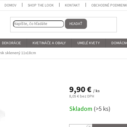
DOMOV
SHOP THE LOOK
KONTAKT
OBCHODNÉ PODMIEN
HĽADAŤ
DEKORÁCIE
KVETINÁČE A OBALY
UMELÉ KVETY
DOMÁCN
nik sklenený 11x18cm
9,90 €
/ ks
8,05 € bez DPH
Jednotková
Skladom
(>5 ks)
cena: