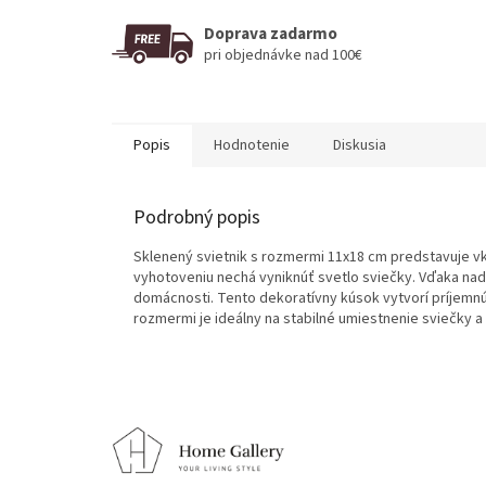
Doprava zadarmo
pri objednávke nad 100€
Popis
Hodnotenie
Diskusia
Podrobný popis
Sklenený svietnik s rozmermi 11x18 cm predstavuje v
vyhotoveniu nechá vyniknúť svetlo sviečky. Vďaka nad
domácnosti. Tento dekoratívny kúsok vytvorí príjemnú
rozmermi je ideálny na stabilné umiestnenie sviečky 
Z
á
p
ä