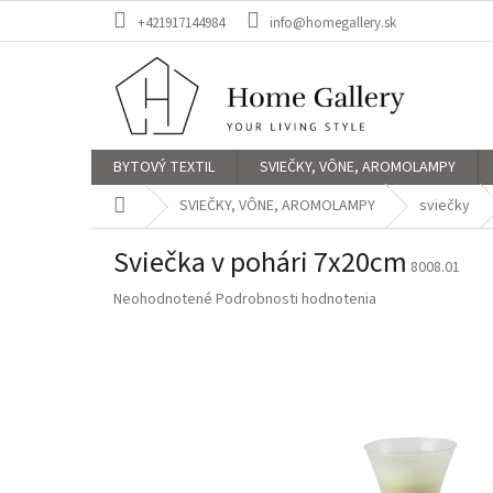
Prejsť
+421917144984
info@homegallery.sk
na
obsah
BYTOVÝ TEXTIL
SVIEČKY, VÔNE, AROMOLAMPY
Domov
SVIEČKY, VÔNE, AROMOLAMPY
sviečky
Sviečka v pohári 7x20cm
8008.01
Priemerné
Neohodnotené
Podrobnosti hodnotenia
hodnotenie
produktu
je
0,0
z
5
hviezdičiek.