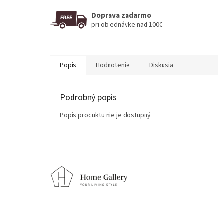
Doprava zadarmo
pri objednávke nad 100€
Popis
Hodnotenie
Diskusia
Podrobný popis
Popis produktu nie je dostupný
Z
á
p
ä
t
i