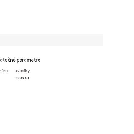
atočné parametre
gória
:
sviečky
8008-01