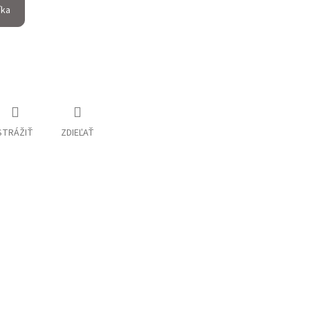
íka
STRÁŽIŤ
ZDIEĽAŤ