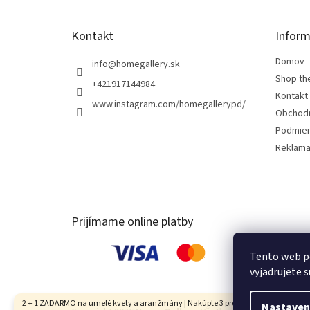
e
Kontakt
Inform
Domov
info
@
homegallery.sk
Shop th
+421917144984
Kontakt
www.instagram.com/homegallerypd/
Obchod
Podmien
Reklama
Prijímame online platby
Tento web p
vyjadrujete s
2 + 1 ZADARMO na umelé kvety a aranžmány | Nakúpte 3 produkty, najlacnejší je
Nastaven