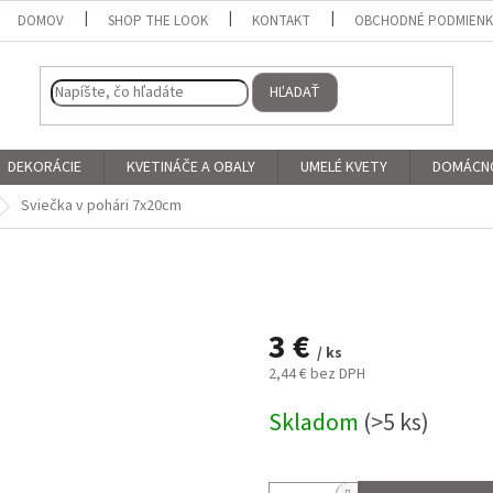
DOMOV
SHOP THE LOOK
KONTAKT
OBCHODNÉ PODMIEN
HĽADAŤ
DEKORÁCIE
KVETINÁČE A OBALY
UMELÉ KVETY
DOMÁCN
Sviečka v pohári 7x20cm
3 €
/ ks
2,44 € bez DPH
Jednotková
Skladom
(>5 ks)
cena: