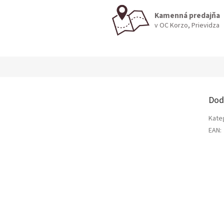
Kamenná predajňa
v OC Korzo, Prievidza
Dod
Kate
EAN
: