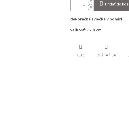
Pridať do koš
dekoračná sviečka v pohári
veľkosť:
7 x 20cm
TLAČ
OPÝTAŤ SA