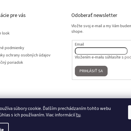
ácie pre vás
Odoberať newsletter
Vložte svoj e-mail a my Vám bude
shope.
e look
Email
né podmienky
ky ochrany osobných údajov
Vložením e-mailu súhlasíte s
pod
čný poriadok
PRIHLÁSIŤ SA
oužíva súbory cookie. Ďalším prechádzaním tohto webu
úhlas s ich používaním. Viac informácií
tu
.
ie