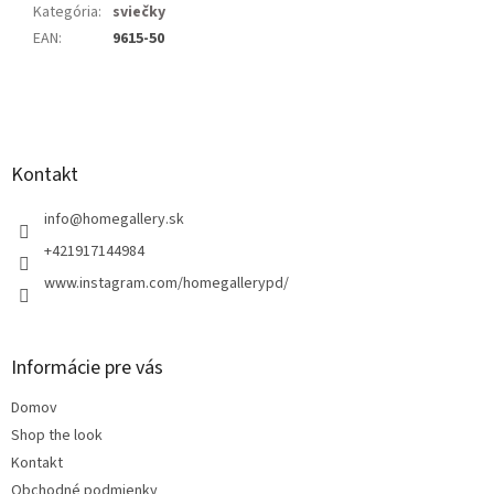
Kategória
:
sviečky
EAN
:
9615-50
Z
á
p
ä
Kontakt
t
i
info
@
homegallery.sk
e
+421917144984
www.instagram.com/homegallerypd/
Informácie pre vás
Domov
Shop the look
Kontakt
Obchodné podmienky