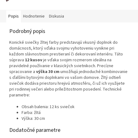
Popis
Hodnotenie
Diskusia
Podrobný popis
Konické sviečky žltej farby predstavujú vkusný doplnok do
domácnosti, ktorý vďaka svojmu vyhotoveniu vynikne pri
každom slávnostnom prestieraní či dekorovaní interiéru. Táto
súprava
12 kusov
je vďaka svojim rozmerom ideálna na
pravidelné používanie v klasických svietnikoch. Precízne
spracovanie a
výška 30 cm
umožňujú jednoduché kombinovanie
s ďalšími bytovými doplnkami vo vašom domove. Žltý odtieň
sviečok dodáva priestoru hrejivú atmosféru, či už ich využijete
pri rodinnej večeri alebo príležitostnom posedení. Technické
parametre:
Obsah balenia: 12 ks sviečok
Farba: žltá
Výška: 30 cm
Dodatočné parametre