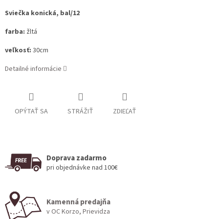
Sviečka konická, bal/12
farba:
žltá
veľkosť:
30cm
Detailné informácie
OPÝTAŤ SA
STRÁŽIŤ
ZDIEĽAŤ
Doprava zadarmo
pri objednávke nad 100€
Kamenná predajňa
v OC Korzo, Prievidza