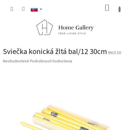
Prejsť
NÁKUP
na
obsah
KOŠÍK
Sviečka konická žltá bal/12 30cm
9615.50
Priemerné
Neohodnotené
Podrobnosti hodnotenia
hodnotenie
produktu
je
0,0
z
5
hviezdičiek.