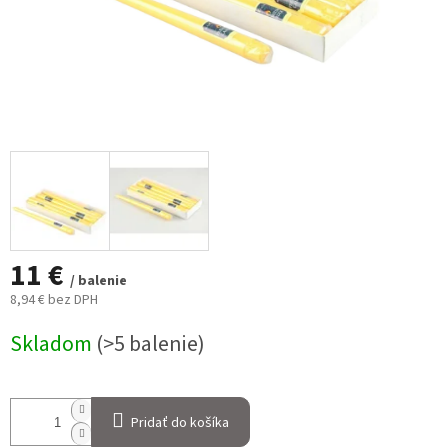
11 €
/ balenie
8,94 € bez DPH
Jednotková
Skladom
(>5 balenie)
cena:
Pridať do košíka