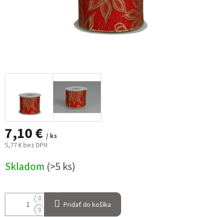
7,10 €
/ ks
5,77 € bez DPH
Jednotková
Skladom
(>5 ks)
cena:
Pridať do košíka