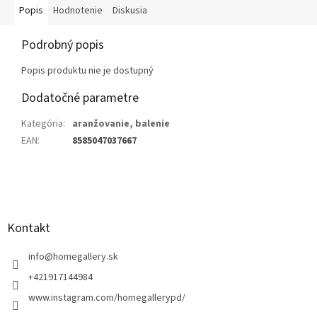
Popis
Hodnotenie
Diskusia
Podrobný popis
Popis produktu nie je dostupný
Dodatočné parametre
Kategória
:
aranžovanie, balenie
EAN
:
8585047037667
Z
á
p
ä
Kontakt
t
i
info
@
homegallery.sk
e
+421917144984
www.instagram.com/homegallerypd/