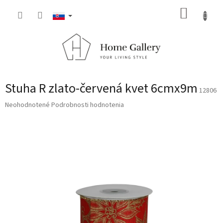
Prejsť
NÁKUP
na
obsah
KOŠÍK
Stuha R zlato-červená kvet 6cmx9m
12806
Priemerné
Neohodnotené
Podrobnosti hodnotenia
hodnotenie
produktu
je
0,0
z
5
hviezdičiek.