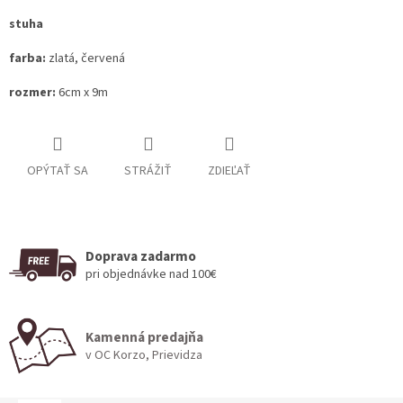
stuha
farba:
zlatá, červená
rozmer:
6cm x 9m
OPÝTAŤ SA
STRÁŽIŤ
ZDIEĽAŤ
Doprava zadarmo
pri objednávke nad 100€
Kamenná predajňa
v OC Korzo, Prievidza