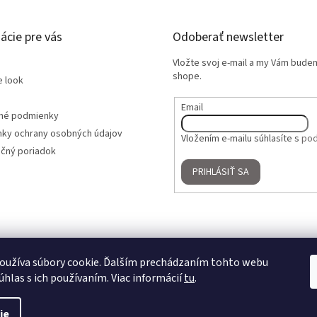
ácie pre vás
Odoberať newsletter
Vložte svoj e-mail a my Vám bude
shope.
e look
Email
né podmienky
ky ochrany osobných údajov
Vložením e-mailu súhlasíte s
pod
čný poriadok
PRIHLÁSIŤ SA
oužíva súbory cookie. Ďalším prechádzaním tohto webu
úhlas s ich používaním. Viac informácií
tu
.
ie