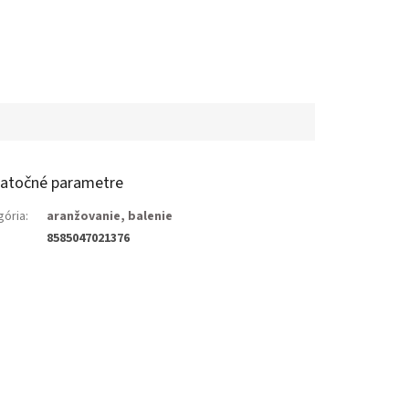
atočné parametre
gória
:
aranžovanie, balenie
8585047021376