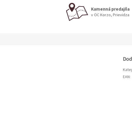
Kamenná predajňa
v OC Korzo, Prievidza
Dod
Kate
EAN
: