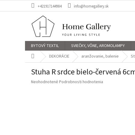
Prejsť
+421917144984
info@homegallery.sk
na
obsah
BYTOVÝ TEXTIL
SVIEČKY, VÔNE, AROMOLAMPY
Domov
DEKORÁCIE
aranžovanie, balenie
St
Stuha R srdce bielo-červená 6
Priemerné
Neohodnotené
Podrobnosti hodnotenia
hodnotenie
produktu
je
0,0
z
5
hviezdičiek.