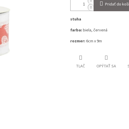
Pridať do koš
stuha
farba:
biela, červená
rozmer:
6cm x 9m
TLAČ
OPÝTAŤ SA