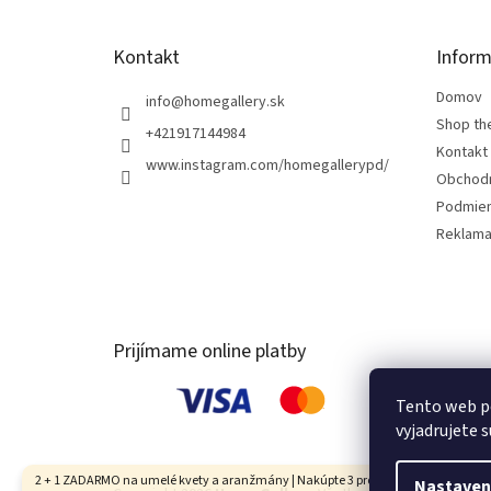
e
Kontakt
Inform
Domov
info
@
homegallery.sk
Shop th
+421917144984
Kontakt
www.instagram.com/homegallerypd/
Obchod
Podmien
Reklama
Prijímame online platby
Tento web p
vyjadrujete s
2 + 1 ZADARMO na umelé kvety a aranžmány | Nakúpte 3 produkty, najlacnejší je
Nastaven