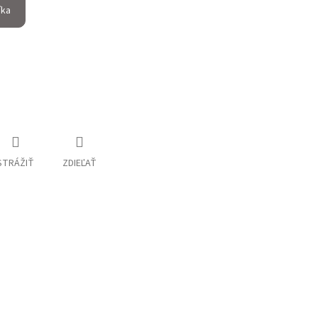
íka
STRÁŽIŤ
ZDIEĽAŤ