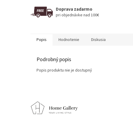
Doprava zadarmo
pri objednávke nad 100€
Popis
Hodnotenie
Diskusia
Podrobný popis
Popis produktu nie je dostupný
Z
á
p
ä
t
i