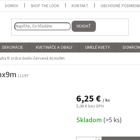
DOMOV
SHOP THE LOOK
KONTAKT
OBCHODNÉ PODMIEN
HĽADAŤ
DEKORÁCIE
KVETINÁČE A OBALY
UMELÉ KVETY
DOMÁCN
uha R srdce bielo-červená 6cmx9m
cmx9m
11197
6,25 €
/ ks
5,08 € bez DPH
Jednotková
Skladom
(>5 ks)
cena: