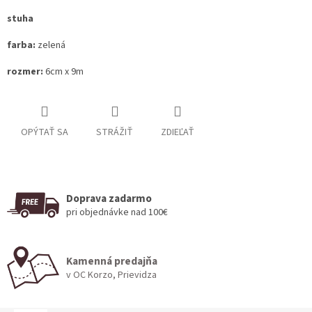
stuha
farba:
zelená
rozmer:
6cm x 9m
OPÝTAŤ SA
STRÁŽIŤ
ZDIEĽAŤ
Doprava zadarmo
pri objednávke nad 100€
Kamenná predajňa
v OC Korzo, Prievidza