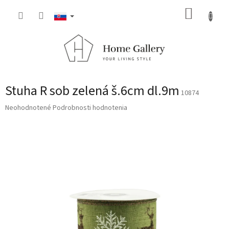
Prejsť
NÁKUP
na
obsah
KOŠÍK
Stuha R sob zelená š.6cm dl.9m
10874
Priemerné
Neohodnotené
Podrobnosti hodnotenia
hodnotenie
produktu
je
0,0
z
5
hviezdičiek.