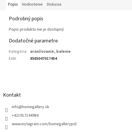
Popis
Hodnotenie
Diskusia
Podrobný popis
Popis produktu nie je dostupný
Dodatočné parametre
Kategória
:
aranžovanie, balenie
EAN
:
8585047017454
Z
á
p
ä
Kontakt
t
i
info
@
homegallery.sk
e
+421917144984
www.instagram.com/homegallerypd/