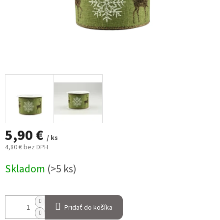
5,90 €
/ ks
4,80 € bez DPH
Jednotková
Skladom
(>5 ks)
cena:
Pridať do košíka