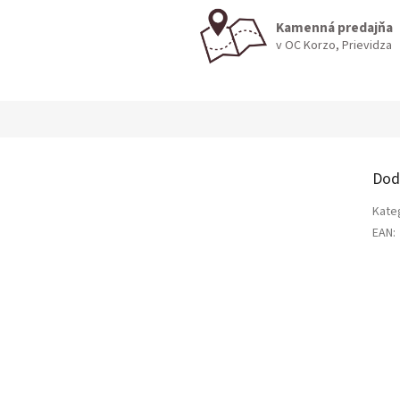
Kamenná predajňa
v OC Korzo, Prievidza
Dod
Kate
EAN
: