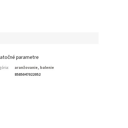
atočné parametre
gória
:
aranžovanie, balenie
8585047022052