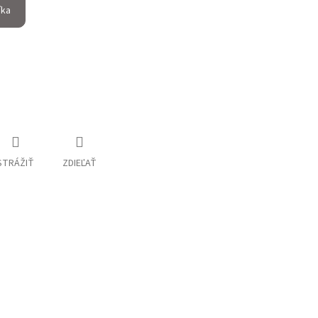
íka
STRÁŽIŤ
ZDIEĽAŤ