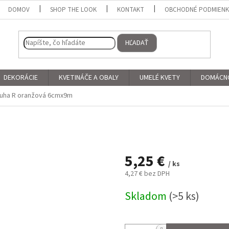
DOMOV
SHOP THE LOOK
KONTAKT
OBCHODNÉ PODMIEN
HĽADAŤ
DEKORÁCIE
KVETINÁČE A OBALY
UMELÉ KVETY
DOMÁCN
uha R oranžová 6cmx9m
5,25 €
/ ks
4,27 € bez DPH
Jednotková
Skladom
(>5 ks)
cena: