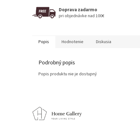
Doprava zadarmo
pri objednávke nad 100€
Popis
Hodnotenie
Diskusia
Podrobný popis
Popis produktu nie je dostupný
Z
á
p
ä
t
i