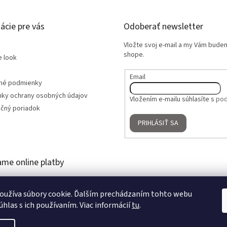
ácie pre vás
Odoberať newsletter
Vložte svoj e-mail a my Vám bude
shope.
e look
Email
né podmienky
ky ochrany osobných údajov
Vložením e-mailu súhlasíte s
pod
čný poriadok
PRIHLÁSIŤ SA
ame online platby
oužíva súbory cookie. Ďalším prechádzaním tohto webu
úhlas s ich používaním. Viac informácií
tu
.