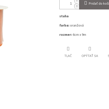
Pridať do koš
stuha
farba:
oranžová
rozmer:
6cm x 9m
TLAČ
OPÝTAŤ SA