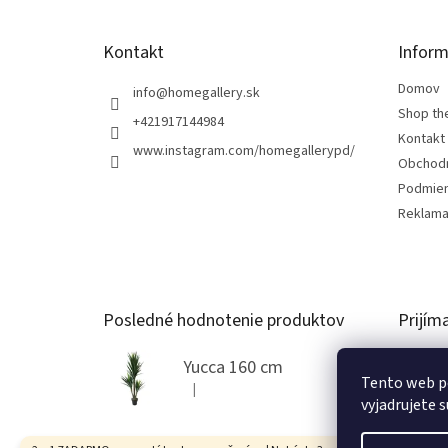
e
Kontakt
Inform
Domov
info
@
homegallery.sk
Shop th
+421917144984
Kontakt
www.instagram.com/homegallerypd/
Obchod
Podmien
Reklama
Posledné hodnotenie produktov
Prijím
Yucca 160 cm
Tento web p
|
Hodnotenie produktu je 5 z 5 hviezdičiek.
vyjadrujete s