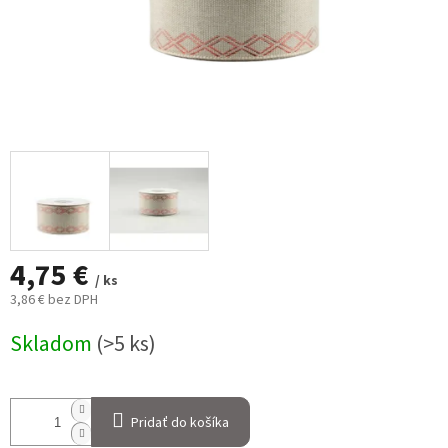
4,75 €
/ ks
3,86 € bez DPH
Jednotková
Skladom
(>5 ks)
cena:
Pridať do košíka