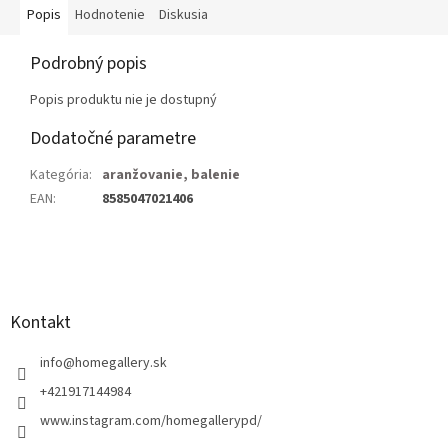
Popis
Hodnotenie
Diskusia
Podrobný popis
Popis produktu nie je dostupný
Dodatočné parametre
Kategória
:
aranžovanie, balenie
EAN
:
8585047021406
Z
á
p
ä
Kontakt
t
i
info
@
homegallery.sk
e
+421917144984
www.instagram.com/homegallerypd/