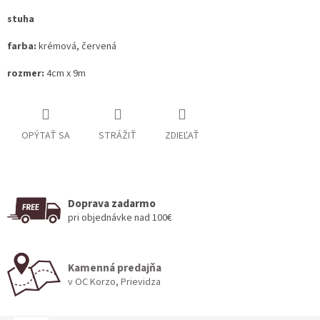
stuha
farba:
krémová, červená
rozmer:
4cm x 9m
OPÝTAŤ SA
STRÁŽIŤ
ZDIEĽAŤ
Doprava zadarmo
pri objednávke nad 100€
Kamenná predajňa
v OC Korzo, Prievidza