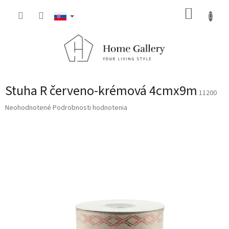
Prejsť
NÁKUP
na
obsah
KOŠÍK
Stuha R červeno-krémová 4cmx9m
11200
Priemerné
Neohodnotené
Podrobnosti hodnotenia
hodnotenie
produktu
je
0,0
z
5
hviezdičiek.