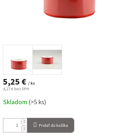
5,25 €
/ ks
4,27 € bez DPH
Jednotková
Skladom
(>5 ks)
cena:
Pridať do košíka