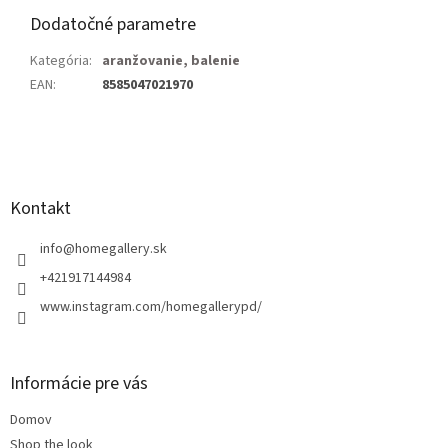
Dodatočné parametre
Kategória
:
aranžovanie, balenie
EAN
:
8585047021970
Z
á
p
ä
Kontakt
t
i
info
@
homegallery.sk
e
+421917144984
www.instagram.com/homegallerypd/
Informácie pre vás
Domov
Shop the look