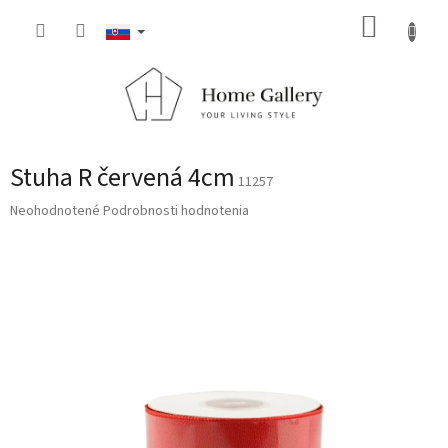
Prejsť
NÁKUP
na
obsah
KOŠÍK
Stuha R červená 4cm
11257
Priemerné
Neohodnotené
Podrobnosti hodnotenia
hodnotenie
produktu
je
0,0
z
5
hviezdičiek.