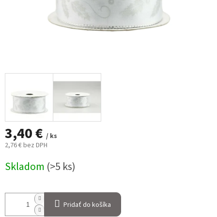
3,40 €
/ ks
2,76 € bez DPH
Jednotková
Skladom
(>5 ks)
cena:
Pridať do košíka