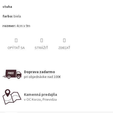
stuha
farba:
biela
rozmer:
4cm x 9m
OPÝTAŤ SA
STRÁŽIŤ
ZDIEĽAŤ
Doprava zadarmo
pri objednávke nad 100€
Kamenná predajňa
v OC Korzo, Prievidza