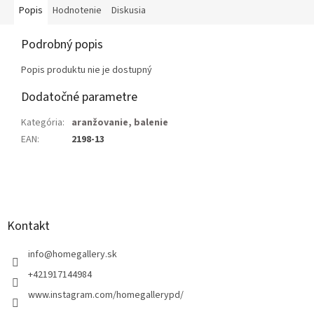
Popis
Hodnotenie
Diskusia
Podrobný popis
Popis produktu nie je dostupný
Dodatočné parametre
Kategória
:
aranžovanie, balenie
EAN
:
2198-13
Z
á
p
ä
Kontakt
t
i
info
@
homegallery.sk
e
+421917144984
www.instagram.com/homegallerypd/