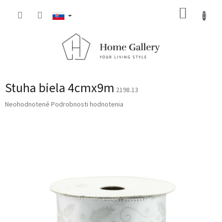
Prejsť
NÁKUP
na
obsah
KOŠÍK
Stuha biela 4cmx9m
2198.13
Priemerné
Neohodnotené
Podrobnosti hodnotenia
hodnotenie
produktu
je
0,0
z
5
hviezdičiek.