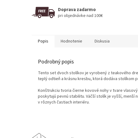
Doprava zadarmo
pri objednávke nad 100€
Popis
Hodnotenie
Diskusia
Podrobný popis
Tento set dvoch stolíkov je vyrobený z teakového dr
teplý odtieň a krásnu kresbu, ktorá dodáva stolíkom p
Konštrukciu tvoria čierne kovové nohy v tvare vlasov
poskytujú pevnú stabilitu. Väčší stolík je vyšší, menš
v rôznych častiach interiéru.
Z
á