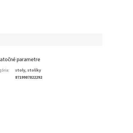
atočné parametre
gória
:
stoly, stolíky
8719987822292