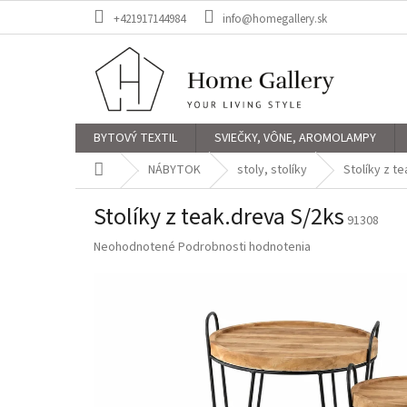
Prejsť
+421917144984
info@homegallery.sk
na
obsah
BYTOVÝ TEXTIL
SVIEČKY, VÔNE, AROMOLAMPY
Domov
NÁBYTOK
stoly, stolíky
Stolíky z t
Stolíky z teak.dreva S/2ks
91308
Priemerné
Neohodnotené
Podrobnosti hodnotenia
hodnotenie
produktu
je
0,0
z
5
hviezdičiek.