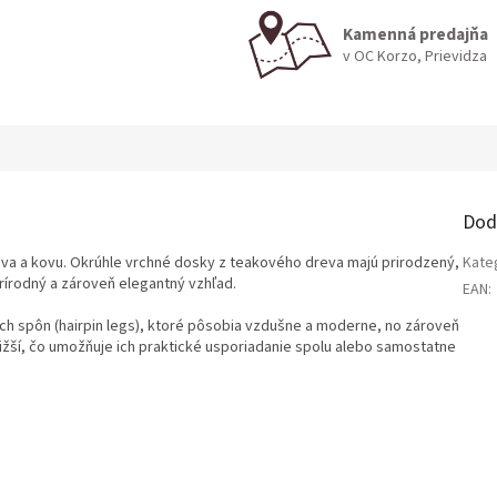
Kamenná predajňa
v OC Korzo, Prievidza
Dod
eva a kovu. Okrúhle vrchné dosky z teakového dreva majú prirodzený,
Kate
rírodný a zároveň elegantný vzhľad.
EAN
:
ých spôn (hairpin legs), ktoré pôsobia vzdušne a moderne, no zároveň
í nižší, čo umožňuje ich praktické usporiadanie spolu alebo samostatne