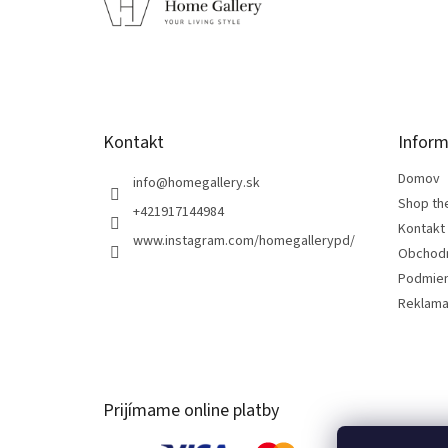
p
ä
t
i
e
Kontakt
Inform
Domov
info
@
homegallery.sk
Shop th
+421917144984
Kontakt
www.instagram.com/homegallerypd/
Obchod
Podmien
Reklama
Prijímame online platby