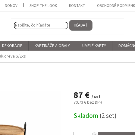
DOMOV
SHOP THE LOOK
KONTAKT
OBCHODNÉ PODMIEN
HĽADAŤ
DEKORÁCIE
KVETINÁČE A OBALY
UMELÉ KVETY
DOMÁCN
eak.dreva S/2ks
87 €
/ set
70,73 € bez DPH
Jednotková
Skladom
(2 set)
cena: