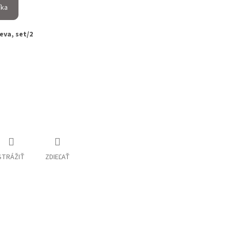
íka
eva, set/2
STRÁŽIŤ
ZDIEĽAŤ