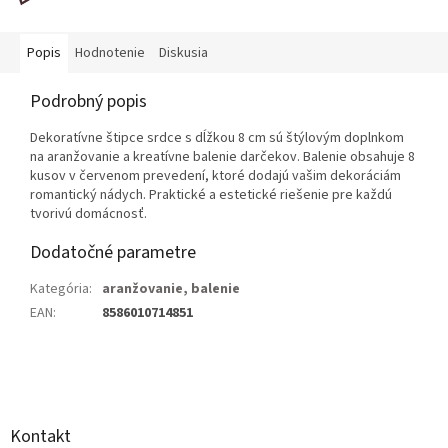
Popis
Hodnotenie
Diskusia
Podrobný popis
Dekoratívne štipce srdce s dĺžkou 8 cm sú štýlovým doplnkom
na aranžovanie a kreatívne balenie darčekov. Balenie obsahuje 8
kusov v červenom prevedení, ktoré dodajú vašim dekoráciám
romantický nádych. Praktické a estetické riešenie pre každú
tvorivú domácnosť.
Dodatočné parametre
Kategória
:
aranžovanie, balenie
EAN
:
8586010714851
Z
á
p
ä
Kontakt