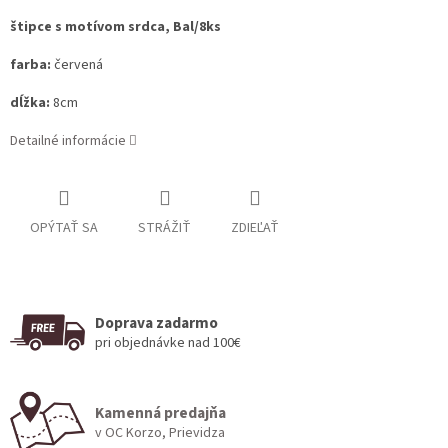
štipce s motívom srdca, Bal/8ks
farba:
červená
dĺžka:
8cm
Detailné informácie
OPÝTAŤ SA
STRÁŽIŤ
ZDIEĽAŤ
Doprava zadarmo
pri objednávke nad 100€
Kamenná predajňa
v OC Korzo, Prievidza