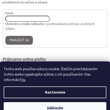
produktoch na našom e-shope.
Email
Vložením e-mailu súhlasíte s
podmienkami ochrany osobných
údajov
PRIHLÁSIŤ SA
Prijímame online platby
Tento web používa súbory cookie. Ďalším prechádzaním
tohto webu vyjadrujete súhlas s ich používaním. Viac
informácií
tu
.
Nastavenie
Vytvoril Shoptet
2 + 1 ZADARMO na umelé kvety a aranžmány | Nakúpte 3 produkty,
Súhlasím
Copyright 2026
Home Gallery
. Všetky práva vyhradené.