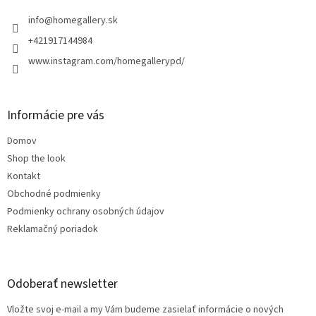
t
i
info
@
homegallery.sk
e
+421917144984
www.instagram.com/homegallerypd/
Informácie pre vás
Domov
Shop the look
Kontakt
Obchodné podmienky
Podmienky ochrany osobných údajov
Reklamačný poriadok
Odoberať newsletter
Vložte svoj e-mail a my Vám budeme zasielať informácie o nových