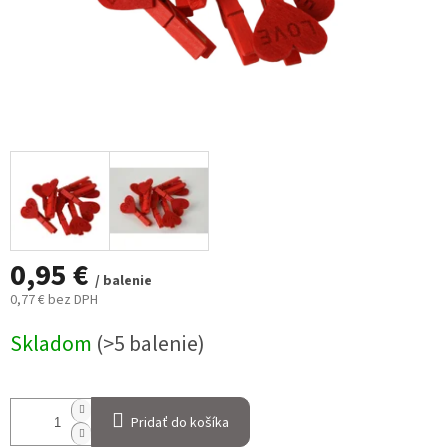
0,95 €
/ balenie
0,77 € bez DPH
Jednotková
Skladom
(>5 balenie)
cena:
Pridať do košíka