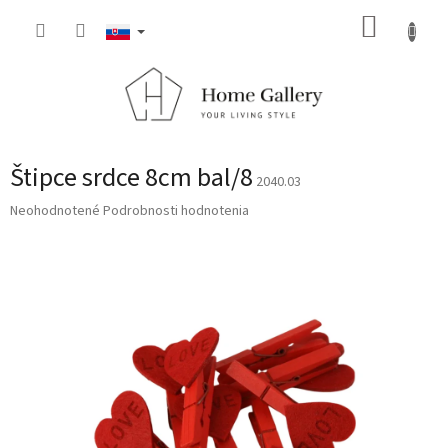
Prejsť
NÁKUP
na
obsah
KOŠÍK
Štipce srdce 8cm bal/8
2040.03
Priemerné
Neohodnotené
Podrobnosti hodnotenia
hodnotenie
produktu
je
0,0
z
5
hviezdičiek.