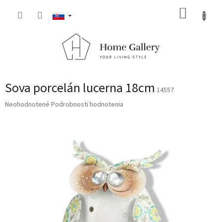
Prejsť
NÁKUP
na
obsah
KOŠÍK
Sova porcelán lucerna 18cm
14557
Priemerné
Neohodnotené
Podrobnosti hodnotenia
hodnotenie
produktu
je
0,0
z
5
hviezdičiek.