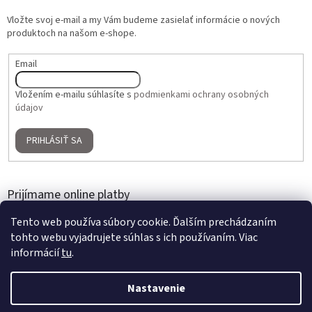
Vložte svoj e-mail a my Vám budeme zasielať informácie o nových
produktoch na našom e-shope.
Email
Vložením e-mailu súhlasíte s
podmienkami ochrany osobných
údajov
PRIHLÁSIŤ SA
Prijímame online platby
Tento web používa súbory cookie. Ďalším prechádzaním
tohto webu vyjadrujete súhlas s ich používaním. Viac
informácií
tu
.
Nastavenie
Vytvoril Shoptet