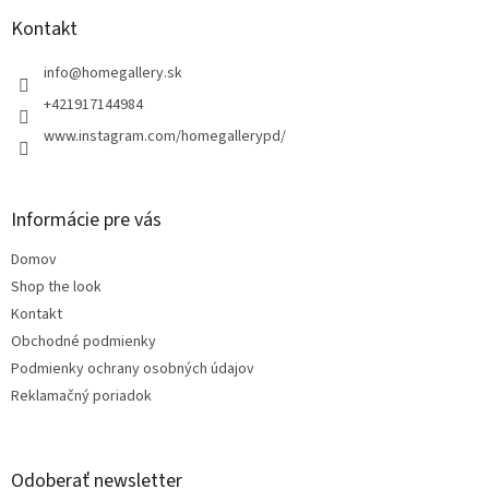
p
ä
Kontakt
t
i
info
@
homegallery.sk
e
+421917144984
www.instagram.com/homegallerypd/
Informácie pre vás
Domov
Shop the look
Kontakt
Obchodné podmienky
Podmienky ochrany osobných údajov
Reklamačný poriadok
Odoberať newsletter