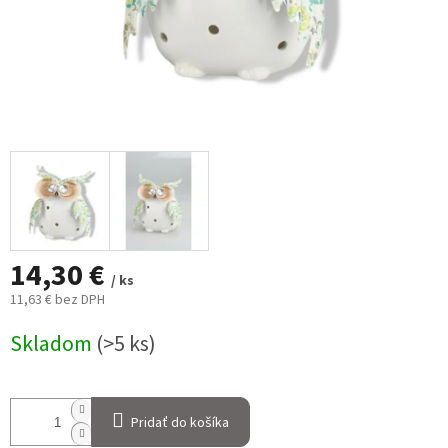
14,30 €
/ ks
11,63 € bez DPH
Jednotková
Skladom
(>5 ks)
cena:
Pridať do košíka