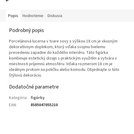
Popis
Hodnotenie
Diskusia
Podrobný popis
Porcelánová lucerna v tvare sovy s výškou 18 cm je vkusným
dekoratívnym doplnkom, ktorý vďaka svojmu bielemu
prevedeniu zapadne do každého interiéru. Táto figúrka
kombinuje estetický dizajn s praktickým využitím a vytvára v
miestnosti príjemnú atmosféru. Vďaka rozmerom 18 cm je
ideálnym prvkom na poličku alebo komodu. Objednajte si túto
štýlovú dekoráciu.
Dodatočné parametre
Kategória
:
figúrky
EAN
:
8585047055210
Z
á