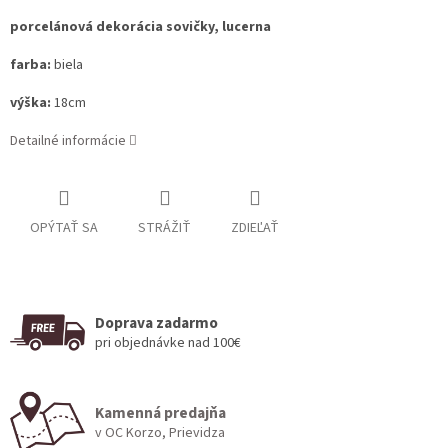
porcelánová dekorácia sovičky, lucerna
farba:
biela
výška:
18cm
Detailné informácie
OPÝTAŤ SA
STRÁŽIŤ
ZDIEĽAŤ
Doprava zadarmo
pri objednávke nad 100€
Kamenná predajňa
v OC Korzo, Prievidza