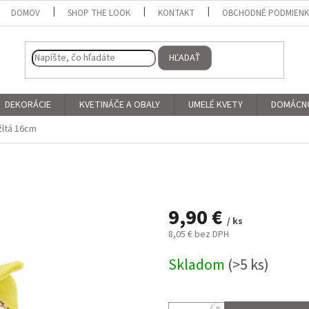
DOMOV
SHOP THE LOOK
KONTAKT
OBCHODNÉ PODMIEN
HĽADAŤ
DEKORÁCIE
KVETINÁČE A OBALY
UMELÉ KVETY
DOMÁCN
žltá 16cm
9,90 €
/ ks
8,05 € bez DPH
Jednotková
Skladom
(>5 ks)
cena: