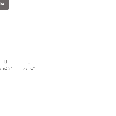
íka
STRÁŽIŤ
ZDIEĽAŤ