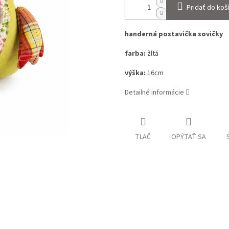
Pridať do koš
handerná postavička sovičky
farba:
žltá
výška:
16cm
Detailné informácie
TLAČ
OPÝTAŤ SA