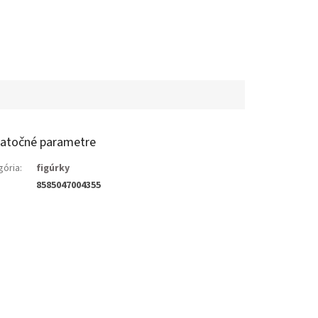
atočné parametre
gória
:
figúrky
8585047004355