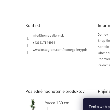
t
i
e
Kontakt
Inform
Domov
info
@
homegallery.sk
Shop th
+421917144984
Kontakt
www.instagram.com/homegallerypd/
Obchod
Podmien
Reklama
Posledné hodnotenie produktov
Prijím
Yucca 160 cm
Tento web p
|
Hodnotenie produktu je 5 z 5 hviezdičiek.