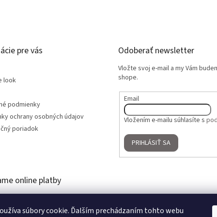
ácie pre vás
Odoberať newsletter
Vložte svoj e-mail a my Vám bude
shope.
e look
Email
né podmienky
ky ochrany osobných údajov
Vložením e-mailu súhlasíte s
pod
čný poriadok
PRIHLÁSIŤ SA
ame online platby
oužíva súbory cookie. Ďalším prechádzaním tohto webu