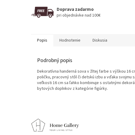
Doprava zadarmo
pri objednávke nad 100€
Popis
Hodnotenie
Diskusia
Podrobný popis
Dekoratívna handerná sova v žltej farbe s výškou 16 c
poličku, pracovný stôl či detskú izbu a vďaka svojmu 
veľkosti 16 cm sa ľahko kombinuje s ostatnými dekorá
bytových doplnkov z kategórie figúrky.
Z
á
p
ä