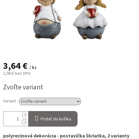
3,64 €
/ ks
2,96 € bez DPH
Jednotková
Zvoľte variant
cena:
Variant
Pridať do košíka
polyrezinová dekorácia - postavička škriatka, 2 varianty