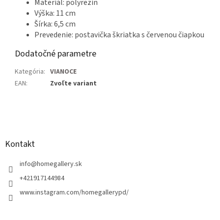
Materiál: polyrezin
Výška: 11 cm
Šírka: 6,5 cm
Prevedenie: postavička škriatka s červenou čiapkou
Dodatočné parametre
Kategória
:
VIANOCE
EAN
:
Zvoľte variant
Z
á
p
ä
Kontakt
t
i
info
@
homegallery.sk
e
+421917144984
www.instagram.com/homegallerypd/