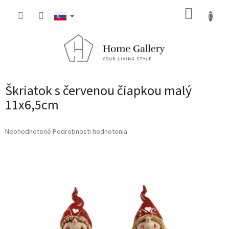
Prejsť
NÁKUP
na
obsah
KOŠÍK
Škriatok s červenou čiapkou malý
11x6,5cm
Priemerné
Neohodnotené
Podrobnosti hodnotenia
hodnotenie
produktu
je
0,0
z
5
hviezdičiek.