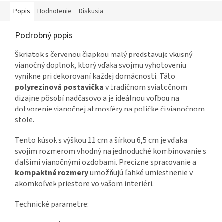
Popis
Hodnotenie
Diskusia
Podrobný popis
Škriatok s červenou čiapkou malý predstavuje vkusný
vianočný doplnok, ktorý vďaka svojmu vyhotoveniu
vynikne pri dekorovaní každej domácnosti. Táto
polyrezinová postavička
v tradičnom sviatočnom
dizajne pôsobí nadčasovo a je ideálnou voľbou na
dotvorenie vianočnej atmosféry na poličke či vianočnom
stole.
Tento kúsok s výškou 11 cm a šírkou 6,5 cm je vďaka
svojim rozmerom vhodný na jednoduché kombinovanie s
ďalšími vianočnými ozdobami. Precízne spracovanie a
kompaktné rozmery
umožňujú ľahké umiestnenie v
akomkoľvek priestore vo vašom interiéri.
Technické parametre: