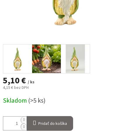
5,10 €
/ ks
4,15 € bez DPH
Jednotková
Skladom
(>5 ks)
cena:
Pridať do košíka