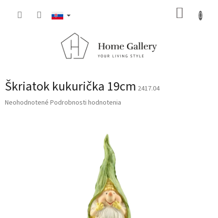
Prejsť
NÁKUP
na
obsah
KOŠÍK
Škriatok kukurička 19cm
2417.04
Priemerné
Neohodnotené
Podrobnosti hodnotenia
hodnotenie
produktu
je
0,0
z
5
hviezdičiek.