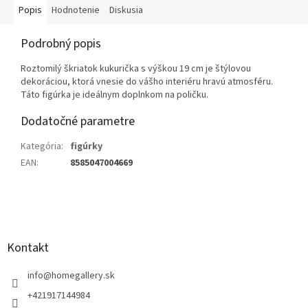
Popis
Hodnotenie
Diskusia
Podrobný popis
Roztomilý škriatok kukurička s výškou 19 cm je štýlovou
dekoráciou, ktorá vnesie do vášho interiéru hravú atmosféru.
Táto figúrka je ideálnym doplnkom na poličku.
Dodatočné parametre
Kategória
:
figúrky
EAN
:
8585047004669
Z
á
p
ä
Kontakt
t
i
info
@
homegallery.sk
e
+421917144984