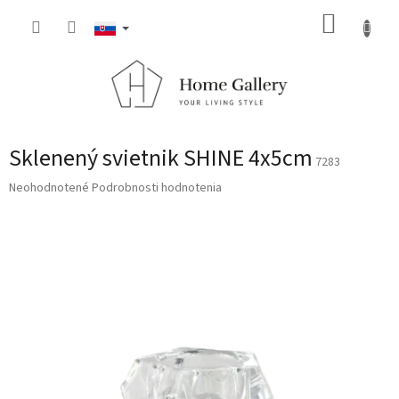
Prejsť
NÁKUP
na
obsah
KOŠÍK
Sklenený svietnik SHINE 4x5cm
7283
Priemerné
Neohodnotené
Podrobnosti hodnotenia
hodnotenie
produktu
je
0,0
z
5
hviezdičiek.