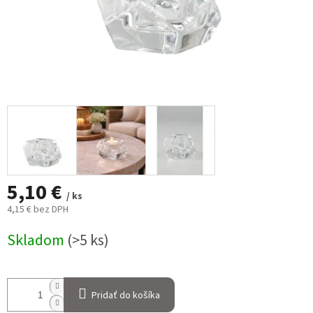
5,10 €
/ ks
4,15 € bez DPH
Jednotková
Skladom
(>5 ks)
cena:
Pridať do košíka