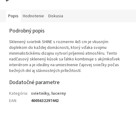
Popis
Hodnotenie
Diskusia
Podrobný popis
Sklenený svietnik SHINE s rozmermi 4x5 cm je vkusným
doplnkom do každej domácnosti, ktorý vďaka svojmu
minimalistickému dizajnu vytvorí príjemnú atmosféru. Tento
nadčasový sklenený kúsok sa ľahko kombinuje s akýmkoľvek
interiérom a je ideálny na umiestnenie čajovej sviečky počas
bežných dní aj slávnostných príležitostí.
Dodatočné parametre
Kategória
:
svietniky, lucerny
EAN
:
4005632297442
Z
á
p