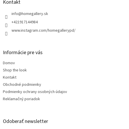
ä
Kontakt
t
i
info
@
homegallery.sk
e
+421917144984
www.instagram.com/homegallerypd/
Informácie pre vás
Domov
Shop the look
Kontakt
Obchodné podmienky
Podmienky ochrany osobných údajov
Reklamačný poriadok
Odoberať newsletter