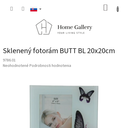
Prejsť
NÁKUP
na
obsah
KOŠÍK
Sklenený fotorám BUTT BL 20x20cm
9786.01
Priemerné
Neohodnotené
Podrobnosti hodnotenia
hodnotenie
produktu
je
0,0
z
5
hviezdičiek.