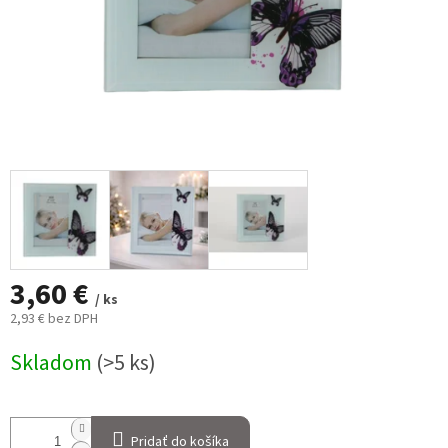
3,60 €
/ ks
2,93 € bez DPH
Jednotková
Skladom
(>5 ks)
cena:
Pridať do košíka