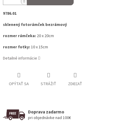
9786.01
sklenený fotorámček bezrámový
rozmer rámčeka:
20 x 20cm
rozmer fotky:
10 x 15cm
Detailné informácie
OPÝTAŤ SA
STRÁŽIŤ
ZDIEĽAŤ
Doprava zadarmo
pri objednávke nad 100€