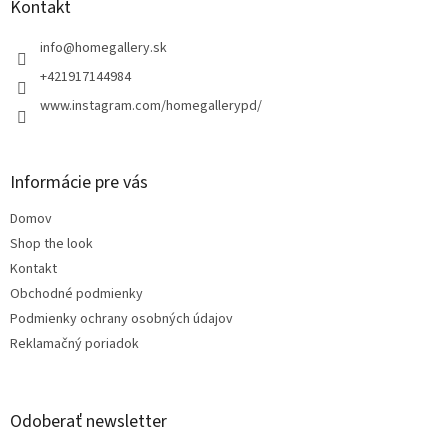
ä
Kontakt
t
i
info
@
homegallery.sk
e
+421917144984
www.instagram.com/homegallerypd/
Informácie pre vás
Domov
Shop the look
Kontakt
Obchodné podmienky
Podmienky ochrany osobných údajov
Reklamačný poriadok
Odoberať newsletter