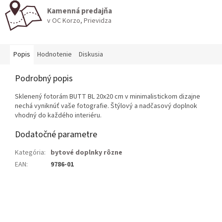
Kamenná predajňa
v OC Korzo, Prievidza
Popis
Hodnotenie
Diskusia
Podrobný popis
Sklenený fotorám BUTT BL 20x20 cm v minimalistickom dizajne
nechá vyniknúť vaše fotografie. Štýlový a nadčasový doplnok
vhodný do každého interiéru.
Dodatočné parametre
Kategória
:
bytové doplnky rôzne
EAN
:
9786-01
Z
á
p