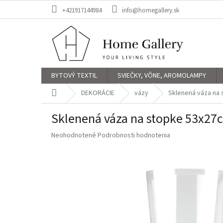
Prejsť
+421917144984
info@homegallery.sk
na
obsah
BYTOVÝ TEXTIL
SVIEČKY, VÔNE, AROMOLAMPY
Domov
DEKORÁCIE
vázy
Sklenená váza na
Sklenená váza na stopke 53x27
Priemerné
Neohodnotené
Podrobnosti hodnotenia
hodnotenie
produktu
je
0,0
z
5
hviezdičiek.