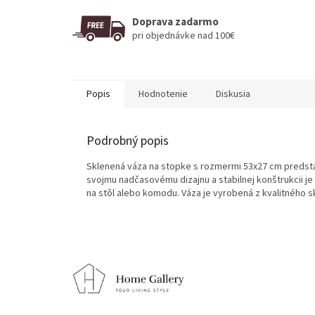
Doprava zadarmo
pri objednávke nad 100€
Popis
Hodnotenie
Diskusia
Podrobný popis
Sklenená váza na stopke s rozmermi 53x27 cm predst
svojmu nadčasovému dizajnu a stabilnej konštrukcii j
na stôl alebo komodu. Váza je vyrobená z kvalitného s
Z
á
p
ä
t