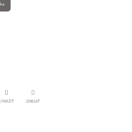
íka
STRÁŽIŤ
ZDIEĽAŤ