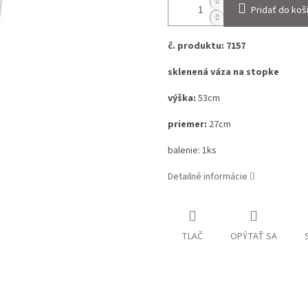
Pridať do koš
č. produktu: 7157
sklenená váza na stopke
výška:
53cm
priemer:
27cm
balenie: 1ks
Detailné informácie
TLAČ
OPÝTAŤ SA