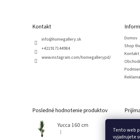
i
e
Kontakt
Inform
Domov
info
@
homegallery.sk
Shop th
+421917144984
Kontakt
www.instagram.com/homegallerypd/
Obchod
Podmien
Reklama
Posledné hodnotenie produktov
Prijím
Yucca 160 cm
Tento web p
|
Hodnotenie produktu je 5 z 5 hviezdičiek.
vyjadrujete s