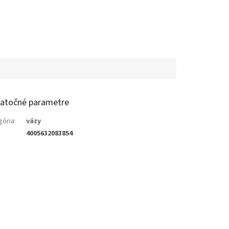
atočné parametre
gória
:
vázy
4005632083854