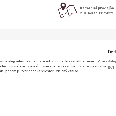
Kamenná predajňa
v OC Korzo, Prievidza
Dod
avuje elegantný dekoračný prvok vhodný do každého interiéru. Vďaka
Kate
e ideálnou voľbou na aranžovanie kvetov či ako samostatná dekorácia
EAN
:
kla, pričom jej tvar dodáva priestoru vkusný vzhľad.