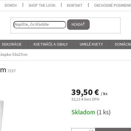
DOMOV
SHOP THE LOOK
KONTAKT
OBCHODNÉ PODMIEN
HĽADAŤ
DEKORÁCIE
KVETINÁČE A OBALY
UMELÉ KVETY
DOMÁCN
 stopke 53x27cm
cm
7157
39,50 €
/ ks
32,11 € bez DPH
Jednotková
Skladom
(1 ks)
cena: