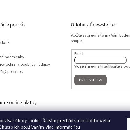
ácie pre vás
Odoberať newsletter
Vložte svoj e-mail a my Vám bude
shope.
e look
Email
né podmienky
ky ochrany osobných údajov
Vložením e-mailu súhlasíte s
pod
čný poriadok
PRIHLÁSIŤ SA
ame online platby
oužíva súbory cookie. Ďalším prechádzaním tohto webu
úhlas s ich používaním. Viac informácií
tu
.